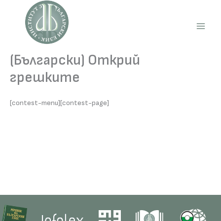
Skip
to
content
Main
Men
(Български) Открий
грешките
[contest-menu][contest-page]