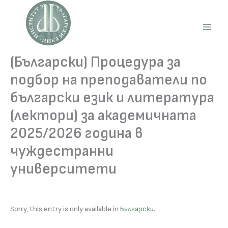
Skip
to
content
Main
Men
(Български) Процедура за
подбор на преподаватели по
български език и литература
(лектори) за академичната
2025/2026 година в
чуждестранни
университети
Sorry, this entry is only available in
Български
.