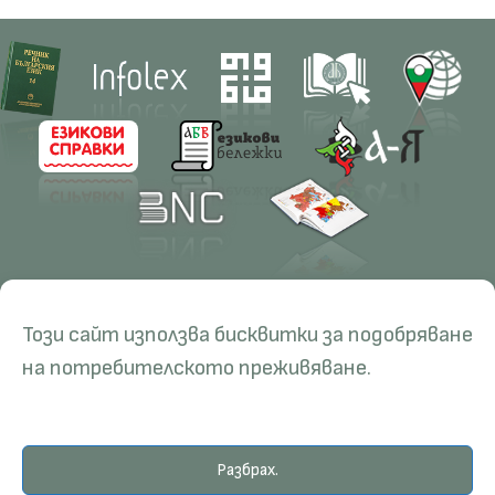
Contacts
Research
Този сайт използва бисквитки за подобряване
Management
Projects
Education
Resources
на потребителското преживяване.
Administration
Periodicals
PhD Programmes
RBE
Language Consultations
Conferences
Specialisation
BERON
Разбрах.