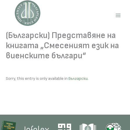
Skip
to
content
Main
Men
(Български) Представяне на
книгата „Смесеният език на
виенските българи“
Sorry, this entry is only available in
Български
.