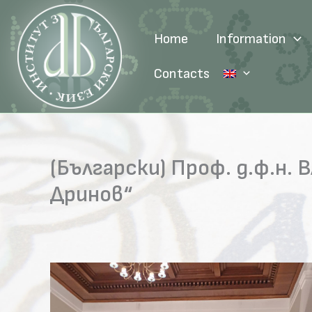
Skip
to
Home
Information
content
Contacts
(Български) Проф. д.ф.н.
Дринов“