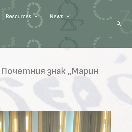
Resources
News
Search
с Почетния знак „Марин