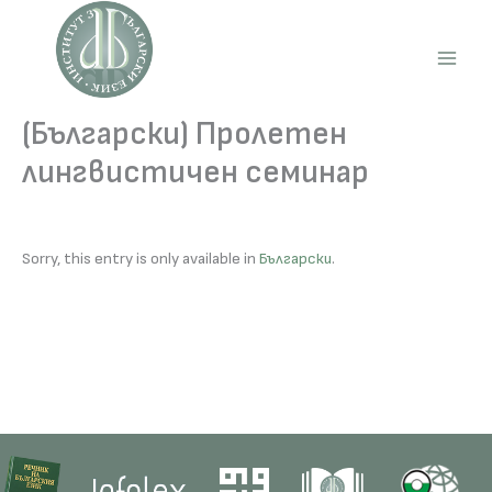
Skip
to
content
Main
Men
(Български) Пролетен
лингвистичен семинар
Sorry, this entry is only available in
Български
.