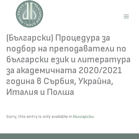
Skip
to
content
Main
Men
(Български) Процедура за
подбор на преподаватели по
български език и литература
за академичната 2020/2021
година в Сърбия, Украйна,
Италия и Полша
Sorry, this entry is only available in
Български
.