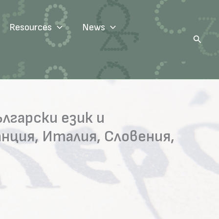
Resources
News
Search
ългарски език и
нция, Италия, Словения,