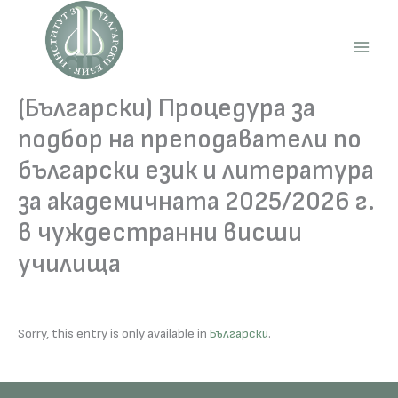
Skip
to
content
Main
Men
(Български) Процедура за
подбор на преподаватели по
български език и литература
за академичната 2025/2026 г.
в чуждестранни висши
училища
Sorry, this entry is only available in
Български
.