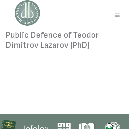
Skip
to
content
Main
Men
Public Defence of Teodor
Dimitrov Lazarov (PhD)