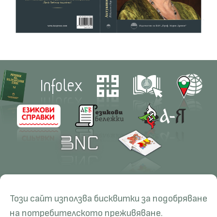
Contacts
Research
Този сайт използва бисквитки за подобряване
Management
Projects
Education
Resources
на потребителското преживяване.