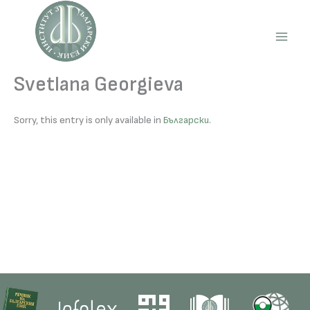
Skip
to
content
Main
Men
Svetlana Georgieva
Sorry, this entry is only available in
Български
.