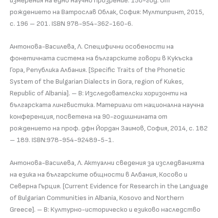
измерения на едно научно прозрение. 150-год. От
рождението на Ватрослав Облак, София: Мултипринт, 2015,
с. 196 – 201. ISBN 978-954-362-160-6.
Антонова-Василева, Л. Специфични особености на
фонетичната система на българските говори в Кукъска
Гора, Република Албания. [Specific Traits of the Phonetic
System of the Bulgarian Dialects in Gora, region of Kukes,
Republic of Albania]. – В: Изследователски хоризонти на
българската лингвистика. Материали от национална научна
конференция, посветена на 90-годишнината от
рождението на проф. дфн Йордан Заимов, София, 2014, с. 182
– 189. ISBN:978-954-92489-5-1.
Антонова-Василева, Л. Актуални сведения за изследванията
на езика на българските общности в Албания, Косово и
Северна Гърция. [Current Evidence for Research in the Language
of Bulgarian Communities in Albania, Kosovo and Northern
Greece]. – В: Културно-историческо и езиково наследство