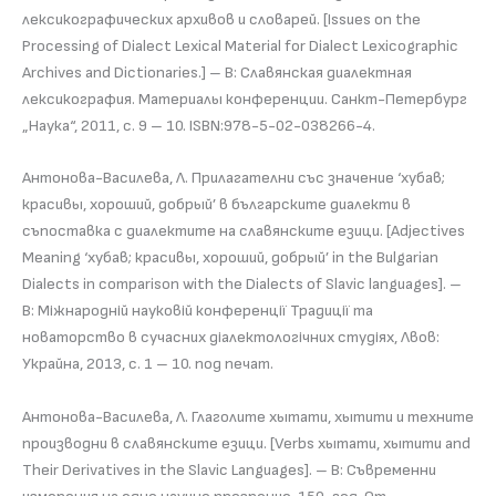
лексикографических архивов и словарей. [Issues on the
Processing of Dialect Lexical Material for Dialect Lexicographic
Archives and Dictionaries.] – В: Славянская диалектная
лексикография. Материалы конференции. Санкт-Петербург
„Наука“, 2011, с. 9 – 10. ISBN:978-5-02-038266-4.
Антонова-Василева, Л. Прилагателни със значение ‘хубав;
красивы, хороший, добрый’ в българските диалекти в
съпоставка с диалектите на славянските езици. [Adjectives
Meaning ‘хубав; красивы, хороший, добрый’ in the Bulgarian
Dialects in comparison with the Dialects of Slavic languages]. –
В: Міжнародній науковій конференції Традиції та
новаторство в сучасних діалектологічних студіях, Лвов:
Украйна, 2013, с. 1 – 10. под печат.
Антонова-Василева, Л. Глаголите хытати, хытити и техните
производни в славянските езици. [Verbs хытати, хытити and
Their Derivatives in the Slavic Languages]. – В: Съвременни