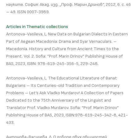
науките. София: Акад. изд. „Проф. Марин Дринов“, 2012, 6. с. 46
– 49. ISSN 0007-3989.
Articles in Thematic collections
Antonova-Vasileva, L. New Data on Bulgarian Dialects in Eastern
Part of Aegean Macedonia: Drama and Syar Vernaculars. –
Macedonia. History and Culture from Ancient Times to the
Present. Vol. 2. Sofia: “Prof. Marin Drinov” Publishing House of
BAS, 2023, ISBN: 978-619-245-356-5, 229-248.
Antonova-Vasileva, L. The Educational Literature of Banat
Bulgarians – Its Centuries-old Tradition and Contemporary
Problems – Let’s Ask Vladko Murdarov! A Collection of Papers
Dedicated to the 75th Anniversary of the Linguist and
Translator Prof. Vladko Murdarov. Sofia: “Prof. Marin Drinov”
Publishing House of BAS, 2023, ISBN:978-619-245-342-8, 421-
433.
Антонова-Василева, Л. О говоре двух общностей