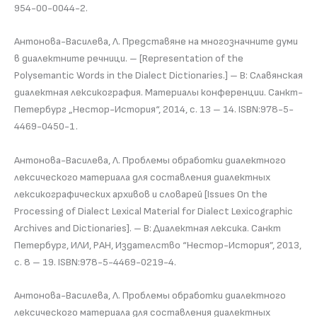
954-00-0044-2.
Антонова-Василева, Л. Представяне на многозначните думи
в диалектните речници. – [Representation of the
Polysemantic Words in the Dialect Dictionaries.] – В: Славянская
диалектная лексикография. Материалы конференции. Санкт-
Петербург „Нестор-История“, 2014, с. 13 – 14. ISBN:978-5-
4469-0450-1.
Антонова-Василева, Л. Проблемы обработки диалектного
лексического материала для составления диалектных
лексикографических архивов и словарей [Issues On the
Processing of Dialect Lexical Material for Dialect Lexicographic
Archives and Dictionaries]. – В: Диалектная лексика. Санкт
Петербург, ИЛИ, РАН, Издателство “Нестор-История”, 2013,
с. 8 – 19. ISBN:978-5-4469-0219-4.
Антонова-Василева, Л. Проблемы обработки диалектного
лексического материала для составления диалектных