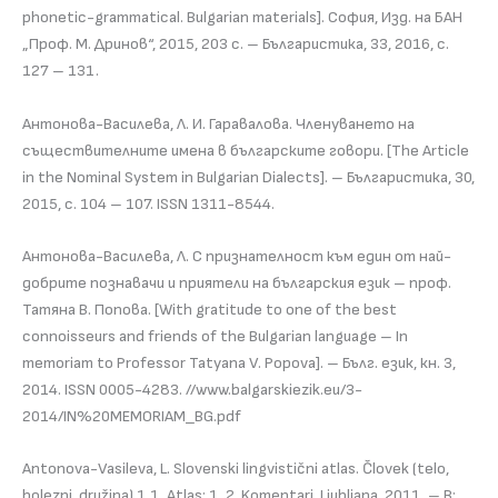
phonetic-grammatical. Bulgarian materials]. София, Изд. на БАН
„Проф. М. Дринов“, 2015, 203 с. – Българистика, 33, 2016, с.
127 – 131.
Антонова-Василева, Л. И. Гаравалова. Членуването на
съществителните имена в българските говори. [The Article
in the Nominal System in Bulgarian Dialects]. – Българистика, 30,
2015, с. 104 – 107. ISSN 1311-8544.
Антонова-Василева, Л. С признателност към един от най-
добрите познавачи и приятели на българския език – проф.
Татяна В. Попова. [With gratitude to one of the best
connoisseurs and friends of the Bulgarian language – In
memoriam to Professor Tatyana V. Popova]. – Бълг. език, кн. 3,
2014. ISSN 0005-4283. //www.balgarskiezik.eu/3-
2014/IN%20MEMORIAM_BG.pdf
Antonova-Vasileva, L. Slovenski lingvistični atlas. Človek (telo,
bolezni, družina) 1.1. Atlas; 1. 2. Komentari. Ljubljana, 2011. – В: