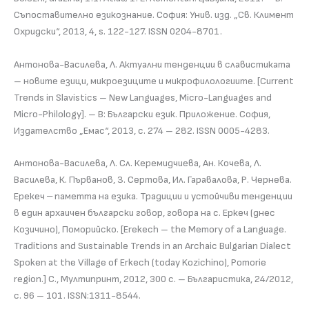
Съпоставително езикознание. София: Унив. изд. „Св. Климент
Охридски“, 2013, 4, s. 122-127. ISSN 0204-8701.
Антонова-Василева, Л. Актуални тенденции в славистиката
– новите езици, микроезиците и микрофилологиите. [Current
Trends in Slavistics – New Languages, Micro-Languages and
Micro-Philology]. – В: Български език. Приложение. София,
Издателство „Емас“, 2013, с. 274 – 282. ISSN 0005-4283.
Антонова-Василева, Л. Сл. Керемидчиева, Ан. Кочева, Л.
Василева, К. Първанов, З. Сертова, Ил. Гаравалова, Р. Чернева.
Ерекеч ‒ паметта на езика. Традиции и устойчиви тенденции
в един архаичен български говор, говора на с. Еркеч (днес
Козичино), Поморийско. [Erekech – the Memory of a Language.
Traditions and Sustainable Trends in an Archaic Bulgarian Dialect
Spoken at the Village of Erkech (today Kozichino), Pomorie
region.] С., Мултипринт, 2012, 300 с. – Българистика, 24/2012,
с. 96 – 101. ISSN:1311-8544.