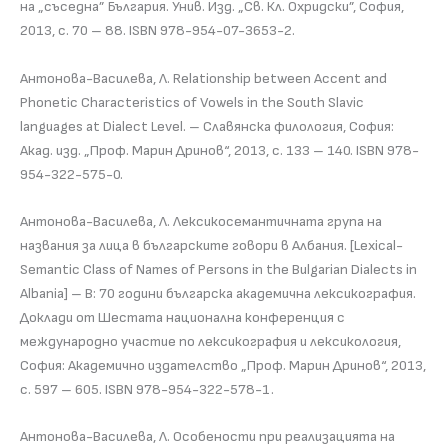
на „съседна” България. Унив. Изд. „Св. Кл. Охридски”, София,
2013, с. 70 – 88. ISBN 978-954-07-3653-2.
Антонова-Василева, Л. Relationship between Accent and
Phonetic Characteristics of Vowels in the South Slavic
languages at Dialect Level. – Славянска филология, София:
Акад. изд. „Проф. Марин Дринов“, 2013, с. 133 – 140. ISBN 978-
954-322-575-0.
Антонова-Василева, Л. Лексикосемантичната група на
названия за лица в българските говори в Албания. [Lexical-
Semantic Class of Names of Persons in the Bulgarian Dialects in
Albania] – В: 70 години българска академична лексикография.
Доклади от Шестата национална конференция с
международно участие по лексикография и лексикология,
София: Академично издателство „Проф. Марин Дринов“, 2013,
с. 597 – 605. ISBN 978-954-322-578-1.
Антонова-Василева, Л. Особености при реализацията на