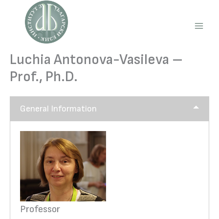
Skip
to
content
Main
Men
Luchia Antonova-Vasileva –
Prof., Ph.D.
General Information
Professor