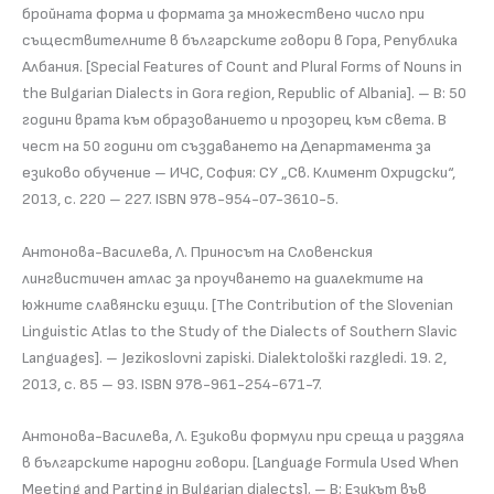
бройната форма и формата за множествено число при
съществителните в българските говори в Гора, Република
Албания. [Special Features of Count and Plural Forms of Nouns in
the Bulgarian Dialects in Gora region, Republic of Albania]. – В: 50
години врата към образованието и прозорец към света. В
чест на 50 години от създаването на Департамента за
езиково обучение – ИЧС, София: СУ „Св. Климент Охридски“,
2013, с. 220 – 227. ISBN 978-954-07-3610-5.
Антонова-Василева, Л. Приносът на Словенския
лингвистичен атлас за проучването на диалектите на
южните славянски езици. [The Contribution of the Slovenian
Linguistic Atlas to the Study of the Dialects of Southern Slavic
Languages]. – Jezikoslovni zapiski. Dialektološki razgledi. 19. 2,
2013, с. 85 – 93. ISBN 978-961-254-671-7.
Антонова-Василева, Л. Езикови формули при среща и раздяла
в българските народни говори. [Language Formula Used When
Meeting and Parting in Bulgarian dialects]. – В: Езикът във