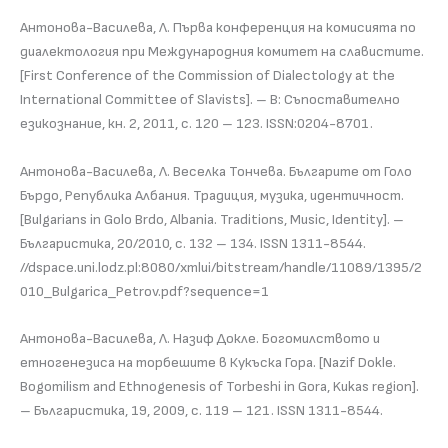
Антонова-Василева, Л. Първа конференция на комисията по
диалектология при Международния комитет на славистите.
[First Conference of the Commission of Dialectology at the
International Committee of Slavists]. – В: Съпоставително
езикознание, кн. 2, 2011, с. 120 – 123. ISSN:0204-8701.
Антонова-Василева, Л. Веселка Тончева. Българите от Голо
Бърдо, Република Албания. Традиция, музика, идентичност.
[Bulgarians in Golo Brdo, Albania. Traditions, Music, Identity]. –
Българистика, 20/2010, с. 132 – 134. ISSN 1311-8544.
//dspace.uni.lodz.pl:8080/xmlui/bitstream/handle/11089/1395/2
010_Bulgarica_Petrov.pdf?sequence=1
Антонова-Василева, Л. Назиф Докле. Богомилството и
етногенезиса на торбешите в Кукъска Гора. [Nazif Dokle.
Bogomilism and Ethnogenesis of Torbeshi in Gora, Kukas region].
– Българистика, 19, 2009, с. 119 – 121. ISSN 1311-8544.