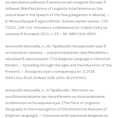
на лексикално равнище в речта на най-младите българи в
Албания. [Manifestations of Linguistic Interference on the
Lexical level in the Speech of the Young Bulgarians in Albania]. –
В: Многообразие в единството. Значим научен принос. СУБ,
1’2011, 109-112. История и съвременност, София, Съюз на
учените в България, 2011, с. 93 – 96. ISBN 1314-0825.
Антонова-Василева, Л., Ил. Гаравалова. Българският език в
исторически граници – разпространение през вековете и
обучение в настоящето. [The Bulgarian Language in Historical
Borders – Spreading through the Ages and the Education of the
Present]. – Български език и литература, кн. 3, 2016.
ISSN:1314-8516 (Online); ISSN: 0323-9519 (Print).
Антонова-Василева, Л., И. Гаравалова . Мястото на
лингвогеографията при проучването на отличителните
особености на българския език. [The Place of Linguistic
Geography in the Investigation of the Distinctive Features of
Bulgarian Language]. – Списание на Българската академия на