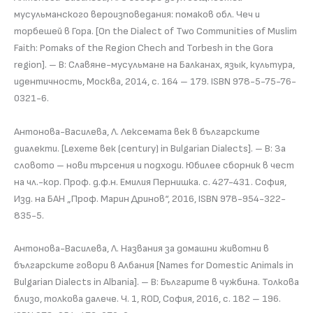
мусульманского вероизповедания: помаков обл. Чеч и
торбешей в Гора. [On the Dialect of Two Communities of Muslim
Faith: Pomaks of the Region Chech and Torbesh in the Gora
region]. – В: Славяне-мусульмане на Балканах, язык, культура,
идентичность, Москва, 2014, с. 164 – 179. ISBN 978-5-75-76-
0321-6.
Антонова-Василева, Л. Лексемата век в българските
диалекти. [Lexeme век (century) in Bulgarian Dialects]. – В: За
словото – нови търсения и подходи. Юбилее сборник в чест
на чл.-кор. Проф. д.ф.н. Емилия Пернишка. с. 427-431. София,
Изд. на БАН „Проф. Марин Дринов“, 2016, ISBN 978-954-322-
835-5.
Антонова-Василева, Л. Названия за домашни животни в
българските говори в Албания [Names for Domestic Animals in
Bulgarian Dialects in Albania]. – В: Българите в чужбина. Толкова
близо, толкова далече. Ч. 1, ROD, София, 2016, с. 182 – 196.