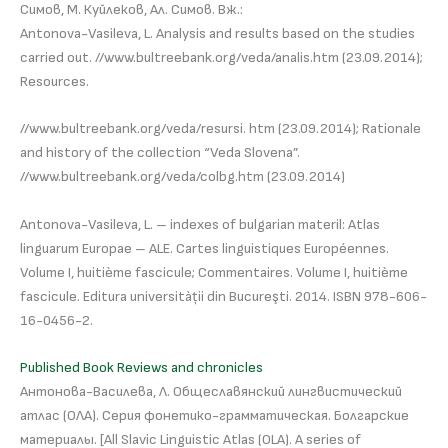
Симов, М. Куйлеков, Ал. Симов. Вж.:
Antonova-Vasileva, L. Analysis and results based on the studies
carried out. //www.bultreebank.org/veda/analis.htm (23.09.2014);
Resources.
//www.bultreebank.org/veda/resursi. htm (23.09.2014); Rationale
and history of the collection “Veda Slovena”.
//www.bultreebank.org/veda/colbg.htm (23.09.2014)
Antonova-Vasileva, L. – indexes of bulgarian materil: Atlas
linguarum Europae – ALE. Cartes linguistiques Européennes.
Volume I, huitième fascicule; Commentaires. Volume I, huitième
fascicule. Editura universitàții din Bucureşti. 2014. ISBN 978-606-
16-0456-2.
Published Book Reviews and chronicles
Антонова-Василева, Л. Общеславянский лингвистический
атлас (ОЛА). Серия фонетико-грамматическая. Болгарские
материалы. [All Slavic Linguistic Atlas (OLA). A series of