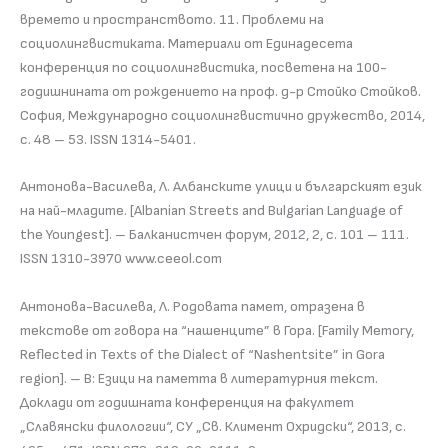
времето и пространството. 11. Проблеми на
социолингвистиката. Материали от Единадесета
конференция по социолингвистика, посветена на 100-
годишнината от рождението на проф. д-р Стойко Стойков.
София, Международно социолингвистично дружество, 2014,
с. 48 – 53. ISSN 1314-5401.
Антонова-Василева, Л. Албанските улици и българският език
на най-младите. [Albanian Streets and Bulgarian Language of
the Youngest]. – Балканистчен форум, 2012, 2, с. 101 – 111.
ISSN 1310-3970 www.ceeol.com
Антонова-Василева, Л. Родовата памет, отразена в
текстове от говора на “нашенците” в Гора. [Family Memory,
Reflected in Texts of the Dialect of “Nashentsite” in Gora
region]. – В: Езици на паметта в литературния текст.
Доклади от годишната конференция на факултет
„Славянски филологии“, СУ „Св. Климент Охридски“, 2013, с.