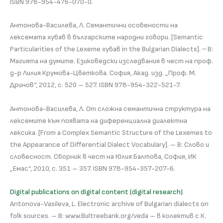
ISBN 978-954-476-070-0.
Антонова-Василева, Л. Семантични особености на
лексемата хубав в българските народни говори. [Semantic
Particularities of the Lexeme хубав in the Bulgarian Dialects]. ‒ В:
Магията на думите. Езиковедски изследвания в чест на проф.
д-р Лилия Крумова-Цветкова. София, Акад. изд. „Проф. М.
Дринов“, 2012, с. 520 – 527. ISBN 978-954-322-521-7.
Антонова-Василева, Л. От сложна семантична структура на
лексемите към появата на диференциална диалектна
лексика. [From a Complex Semantic Structure of the Lexemes to
the Appearance of Differential Dialect Vocabulary]. – В: Слово и
словесност. Сборник в чест на Юлия Балтова, Cофия, ИК
„Емас“, 2010, с. 351 – 357. ISBN 978-954-357-207-6.
Digital publications on digital content (digital research)
Antonova-Vasileva, L. Electronic archive of Bulgarian dialects on
folk sources. – В: www.Bultreebank.org/veda – в колектив с К.