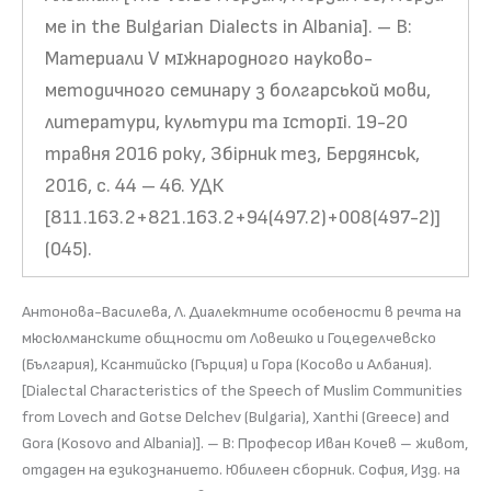
ме in the Bulgarian Dialects in Albania]. – В:
Материали V мɪжнародного науково-
методичного семинару з болгарськой мови,
литератури, культури та ɪсторɪi. 19-20
травня 2016 року, Збiрник тез, Бердянськ,
2016, с. 44 – 46. УДК
[811.163.2+821.163.2+94(497.2)+008(497-2)]
(045).
Антонова-Василева, Л. Диалектните особености в речта на
мюсюлманските общности от Ловешко и Гоцеделчевско
(България), Ксантийско (Гърция) и Гора (Косово и Албания).
[Dialectal Characteristics of the Speech of Muslim Communities
from Lovech and Gotse Delchev (Bulgaria), Xanthi (Greece) and
Gora (Kosovo and Albania)]. – В: Професор Иван Кочев – живот,
отдаден на езикознанието. Юбилеен сборник. София, Изд. на