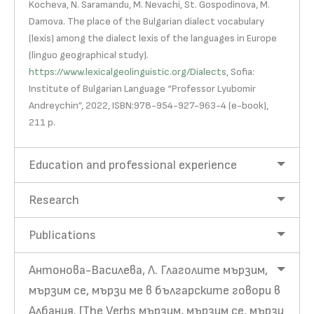
Kocheva, N. Saramandu, M. Nevachi, St. Gospodinova, M.
Damova. The place of the Bulgarian dialect vocabulary
(lexis) among the dialect lexis of the languages in Europe
(linguo geographical study).
https://www.lexicalgeolinguistic.org/Dialects
, Sofia:
Institute of Bulgarian Language “Professor Lyubomir
Andreychin”, 2022, ISBN:978-954-927-963-4 (e-book),
211 p.
Education and professional experience
Research
Publications
Антонова-Василева, Л. Глаголите мързим,
мързим се, мързи ме в българските говори в
Албания. [The Verbs мързим, мързим се, мързи