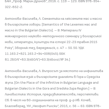
БАН „Проф. Марин Дринов“, 2016. с. 119 – 123. ISBN 978-954-
322-852-2.
Антонова-Василева, Л. Семантика на лексемите мас и масло
в българските говори. [Semantics of the Lexemes мас and
масло in the Bulgarian Dialects]. – В: Матерıали IV
мıжнародного науково-методичного семıнару з болгарської
мови, лıтератури, культури та ıсторıї 22-23 травня 2015
Року”, Зборник тез, Бередяньск, с. 47 – 50. 50. УДК
11.163.2+821.163.2+94+008(045); ББК
81.2БОЛГ+83.3(4БОЛГ)+63.3(4Болг) № 34.]
Антонова-Василева, Л. Въпросът за мястото на инфинитива
в българския език и българските диалекти в Гора и Средска
жупа. [On the Place of the Infinitive in Bulgarian Language and
Bulgarian Dialects in the Gora and Sredska župa Region.] – В:
Лингвистика: История, предизвикателства, перспективи.
Сб. в чест на 80-годишнината на проф. д-р Ив. Кочев,
Благоевград, УИ „Неофит Рилски“, 2015, с. 56 – 63. ISBN 978-