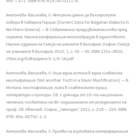
465 – 471. ISBN 978-619-00-0111-9.
Антонова-Василева, Л. Актуални данни за българските
говори в Северна Гърция. [Current Data for Bulgarian Dialects in
Northern Greece]. – В: Съвременни предизвикателства пред
науката. Научна конференция многообразие в единството.
Научно издание на Съюза на учените в България, София: Съюза
на учениете в България, 2012, 1, с. 00 – 05. ISBN 1314-0825.
//tksi.org/SUB/papers/3-1/3-16.pdf
Антонова-Василева, Л. Още една истина в една славянска
мистификация. [Yet another Truth in a Slavic Mystification]. – В:
Истина, мистификация, лъжа в славянските езици,
литератури и култури. Сб. с доклади от 10-ти национални
четения, посветени на 90-годишнината от рождението на
проф. Св. Иванчев. София, „Лектура“, 2011, с. 218 – 224. ISBN
978-954-92732-1-2.
Антонова-Василева, Л. Прояви на езиковата интерференция