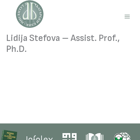
Skip
to
content
Main
Men
Lidija Stefova – Assist. Prof.,
Ph.D.