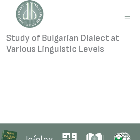
Skip
to
content
Main
Men
Study of Bulgarian Dialect at
Various Linguistic Levels