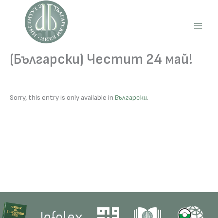
Skip
to
content
Main
Men
(Български) Честит 24 май!
Sorry, this entry is only available in
Български
.