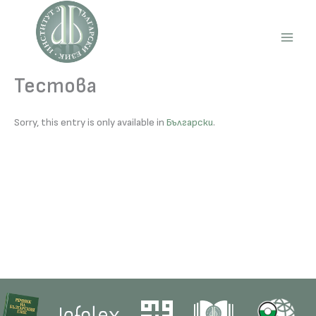
Skip
to
content
Main
Men
Тестова
Sorry, this entry is only available in
Български
.