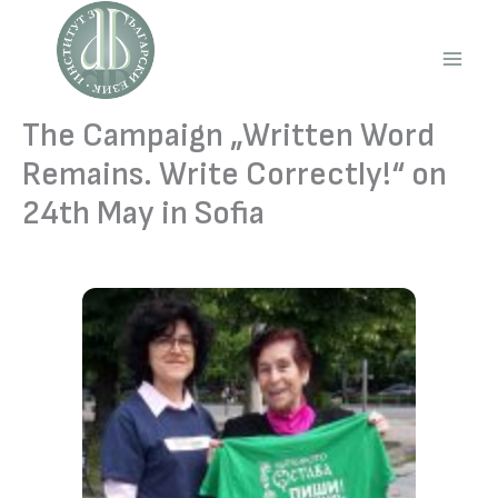
Skip
to
content
Main
Men
The Campaign „Written Word
Remains. Write Correctly!“ on
24th May in Sofia