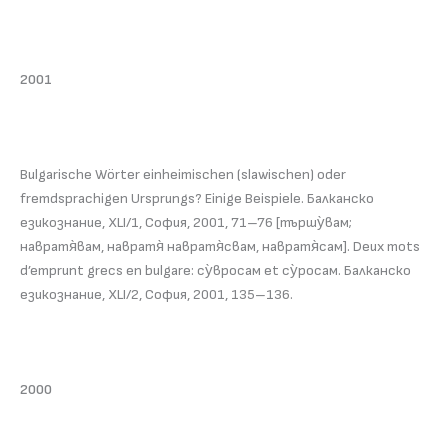
2001
Bulgarische Wörter einheimischen (slawischen) oder
fremdsprachigen Ursprungs? Einige Beispiele. Балканско
езикознание, XLI/1, София, 2001, 71–76 [тършу̀вам;
навратя̀вам, навратя̀ навратя̀свам, навратя̀сам]. Deux mots
d’emprunt grecs en bulgare: су̀вросам et су̀росам. Балканско
езикознание, XLI/2, София, 2001, 135–136.
2000