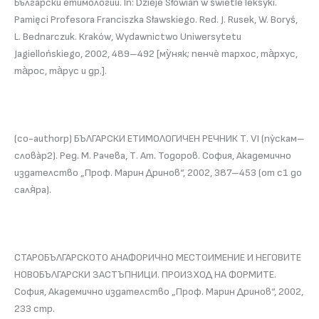
Български етимологии. In: Dzieje Słowian w świetle leksyki.
Pamięci Profesora Franciszka Sławskiego. Red. J. Rusek, W. Boryś,
L. Bednarczuk. Kraków, Wydawnictwo Uniwersytetu
Jagiellońskiego, 2002, 489–492 [му̀няк; пенчѐ тархос, та̀рхус,
та̀рос, та̀рус и др.].
(co-authorр) БЪЛГАРСКИ ЕТИМОЛОГИЧЕН РЕЧНИК Т. VI (пỳскам–
словàр2). Ред. М. Рачева, Т. Ат. Тодоров. София, Академично
издателство „Проф. Марин Дринов“, 2002, 387–453 (от с1 до
саля̀ра).
СТАРОБЪЛГАРСКОТО АНАФОРИЧНО МЕСТОИМЕНИЕ И НЕГОВИТЕ
НОВОБЪЛГАРСКИ ЗАСТЪПНИЦИ. ПРОИЗХОД НА ФОРМИТЕ.
София, Академично издателство „Проф. Марин Дринов“, 2002,
233 стр.