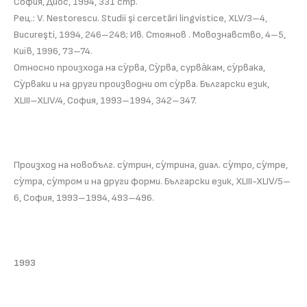
София, Диос, 1994, 331 стр.
Рец.: V. Nestorescu. Studii şi cercetări lingvistice, XLV/3–4,
Bucureşti, 1994, 246–248; Ив. Стоянов . Мовознавство, 4–5,
Киïв, 1996, 73–74.
Относно произхода на су̀рва, Су̀рва, сурва̀кам, су̀рвака,
Су̀рваки и на други производни от су̀рва. Български език,
XLIII–XLIV/4, София, 1993–1994, 342–347.
Произход на новобълг. су̀трин, су̀трина, диал. су̀тро, су̀тре,
су̀тра, су̀тром и на други форми. Български език, XLIII-XLIV/5–
6, София, 1993–1994, 493–496.
1993