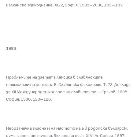
Балканско езикознание, XL/2, София, 1999–2000, 185–187.
1998
Проблемите на заетата лексика в славянските
етимологични речници. В: Славянска филология. Т. 22. Доклади
за XII Международен конгрес на славистите – Краков, 1998.
София, 1998, 123–128.
Неорганична гласна м на мястото на а в родопски български
думи, заети от турски. Български език, XLVII/4, София, 1997–