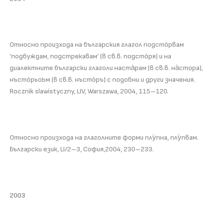
Относно произхода на българския глагол подстòрвам
’подбуждам, подстрекавам’ (в св.в. подстòря) и на
диалектните български глаголи наста̀рам (в св.в. на̀стора),
нъстòрьоЬм (в св.в. нъстòръ) с подобни и други значения.
Rocznik slawistyczny, LIV, Warszawa, 2004, 115–120.
Относно произхода на глаголните форми плу̀пна, плу̀пвам.
Български език, LI/2–3, София,2004, 230–233.
2003