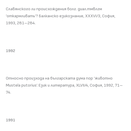
Славянского ли происхождения болг. диал.тмвлгм
’откармливать’? Балканско езикознание, XXXVI/3, София,
1993, 281–284.
1992
Относно произхода на българската дума пор ’животно
Mustela putorius’. Език и литература, XLVII/4, София, 1992, 71–
74.
1991