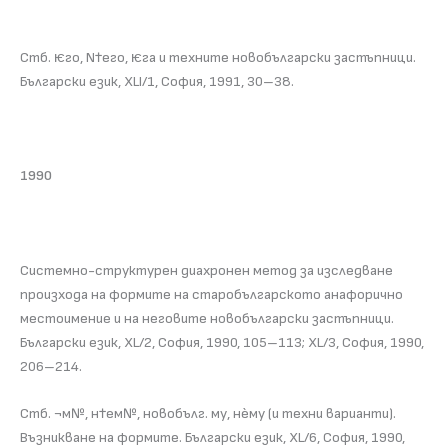
Стб. ѥго, N†его, ѥга и техните новобългарски застъпници.
Български език, XLI/1, София, 1991, 30–38.
1990
Системно-структурен диахронен метод за изследване
произхода на формите на старобългарското анафорично
местоимение и на неговите новобългарски застъпници.
Български език, XL/2, София, 1990, 105–113; XL/3, София, 1990,
206–214.
Стб. ¬м№, н†ем№, новобълг. му, нѐму (и техни варианти).
Възникване на формите. Български език, XL/6, София, 1990,