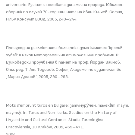
aniversario. Езикът и неговата динамична природа. Юбилеен
сборник по случай 70-годишнината на Иван Кънчев. София,
НИБА Консулт ЕООД, 2005, 240–244.
Произход на диалектната българска дума ка̀матен ’красив,
хубав’ и някои методологични етимологични проблеми. В:
Езиковедски проучвания в памет на проф. Йордан Заимов.
Отг. ред. Т. Ат. Тодоров. София, Академично издателство
„Марин Дринов“, 2005, 290–293.
Mots d’emprunt turcs en bulgare: затумуру̀чен, талека̀т, таут,
таутлу̀. In: Turcs and Non-turks. Studies on the History of
Linguistic and Cultural Contacts. Studia Turcologica
Cracoviensia, 10. Kraków, 2005, 465–471.
2004