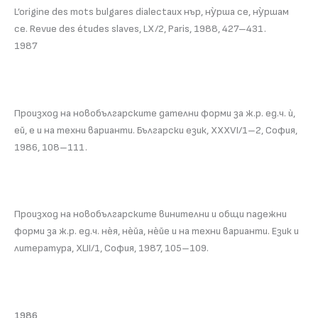
L’origine des mots bulgares dialectaux нър, ну̀рша се, ну̀ршам
се. Revue des études slaves, LX/2, Paris, 1988, 427–431.
1987
Произход на новобългарските дателни форми за ж.р. ед.ч. ѝ,
ей, е и на техни варианти. Български език, XXXVI/1–2, София,
1986, 108–111.
Произход на новобългарските винителни и общи падежни
форми за ж.р. ед.ч. нѐя, нѐйа, нѐйе и на техни варианти. Език и
литература, XLII/1, София, 1987, 105–109.
1986