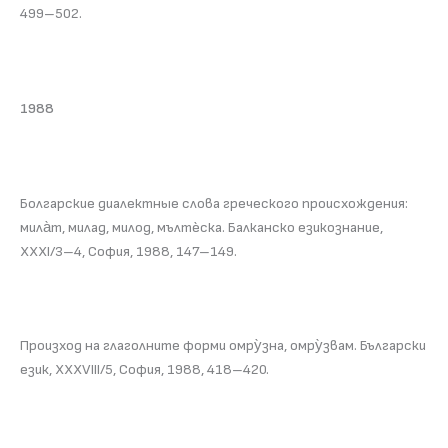
499–502.
1988
Болгарские диалектные слова греческого происхождения:
мила̀т, милад, милод, мълтѐска. Балканско езикознание,
XXXI/3–4, София, 1988, 147–149.
Произход на глаголните форми омру̀зна, омру̀звам. Български
език, XXXVIII/5, София, 1988, 418–420.