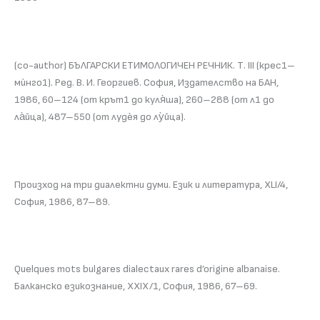
(co-author) БЪЛГАРСКИ ЕТИМОЛОГИЧЕН РЕЧНИК. Т. III (крес1–
мѝнго1). Ред. В. И. Георгиев. София, Издателство на БАН,
1986, 60–124 (от крът1 до куля̀ша), 260–288 (от л1 до
ла̀йца), 487–550 (от лудѐя до лу̀йца).
Произход на три диалектни думи. Език и литература, XLI/4,
София, 1986, 87–89.
Quelques mots bulgares dialectaux rares d’origine albanaise.
Балканско езикознание, XXIX/1, София, 1986, 67–69.