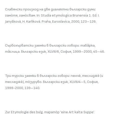
Славянски произход на две диалектни български думи:
гамòтя, гамòсвам. In: Studia etymologica Brunensia 1. Ed. I.
Janyšková, H. Karlíková. Praha, Euroslavica, 2000, 123–126.
Сърбохърватски заемки в български говори: таба̀рка,
та̀слица. Български език, XLVIII/6, София, 1999–2000, 45–46.
Три турски заемки в български говори: пенчѐ, теслиджѐ (и
теследжѐ), тòзуруво. Български език, XLVIII/4–5, София,
1999-2000, 139–140.
Zur Etymologie des bulg. таратòр ’eine Art kalte Suppe’.