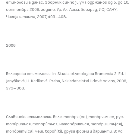
етимологиjа данас. Зборник симпозиjума одржаног од 5. до 10.
септембра 2006. године. Ур. Ал. Лома. Београд, ИСJ САНУ,
Чигоjа штампа, 2007, 403–408.
2006
Български етимологии. In: Studia etymologica Brunensia 3. Ed. I.
Janyšková, H. Karlíková. Praha, Nakladatelství Lidové noviny, 2006,
379–383.
Славянски етимологии. Бълг. топòря (се), топòрчим се, рус.
топúриться, топорúться, натопóриться, топóрщить(ся),
топóрить(ся), чеш. topoři(ti), други форми и варианти. В: Ad