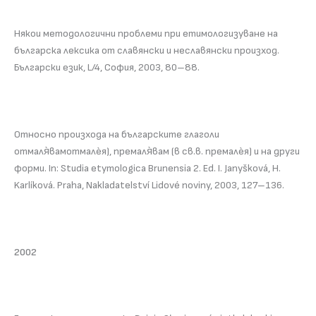
Някои методологични проблеми при етимологизуване на
българска лексика от славянски и неславянски произход.
Български език, L/4, София, 2003, 80–88.
Относно произхода на българските глаголи
отмаля̀вамотмалѐя), премаля̀вам (в св.в. премалѐя) и на други
форми. In: Studia etymologica Brunensia 2. Ed. I. Janyšková, H.
Karlíková. Praha, Nakladatelství Lidové noviny, 2003, 127–136.
2002