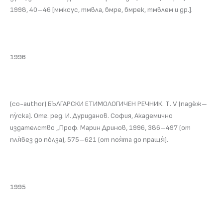
1998, 40–46 [ммксус, тмвла, бмре, бмрек, тмвлем и др.].
1996
(co-author) БЪЛГАРСКИ ЕТИМОЛОГИЧЕН РЕЧНИК. Т. V (падѐж–
пу̀ска). Отг. ред. И. Дуриданов. София, Академично
издателство „Проф. Марин Дринов, 1996, 386–497 (от
пля̀вез до пòлза), 575–621 (от поя̀та до пращя̀).
1995