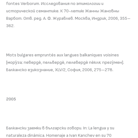
fontеs Verborum. Исследования по этимологии и
исторической семантике. К 70-летию Жанны Жановны
Варбот. Отв. ред. А. Ф. Журавлев. Москва, Индрик, 2006, 355–
362.
Mots bulgares empruntés aux langues balkaniques voisines
[мору̀га; певердѐ, пельвердѐ, пелевердѐ пѐкля; прегу̀мен].
Балканско езикознание, XLV/2, София, 2006, 275–278.
2005
Балкански заемки в български говори. In: La lengua y su
naturaleza dinámica. Homenaje a Ivan Kanchev en su 70