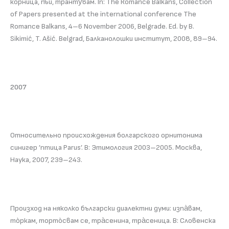
корнѝца, пъй, транту̀вам. In: The Romance Balkans, Collection
of Papers presented at the international conference The
Romance Balkans, 4–6 November 2006, Belgrade. Ed. by B.
Sikimić, T. Ašić. Belgrad, Балканолошки институт, 2008, 89–94.
2007
Относительно происхождения болгарского орнитонима
синигер ’птица Parus’. В: Этимология 2003–2005. Москва,
Наука, 2007, 239–243.
Произход на няколко български диалектни думи: изпа̀вам,
тòркам, тортòсвам се, тра̀сенина, тра̀сеница. В: Словенска