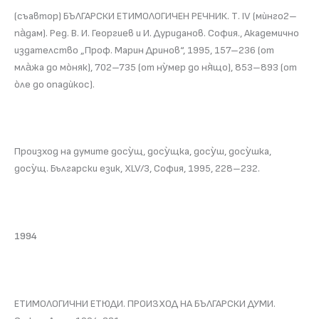
(съавтор) БЪЛГАРСКИ ЕТИМОЛОГИЧЕН РЕЧНИК. Т. IV (мѝнго2–
па̀дам). Ред. В. И. Георгиев и И. Дуриданов. София., Академично
издателство „Проф. Марин Дринов“, 1995, 157–236 (от
мла̀жа до мòняк), 702–735 (от ну̀мер до ня̀що), 853–893 (от
òле до опадѝкос).
Произход на думите досу̀щ, досу̀щка, досу̀ш, досу̀шка,
досу̀щ. Български език, XLV/3, София, 1995, 228–232.
1994
ЕТИМОЛОГИЧНИ ЕТЮДИ. ПРОИЗХОД НА БЪЛГАРСКИ ДУМИ.