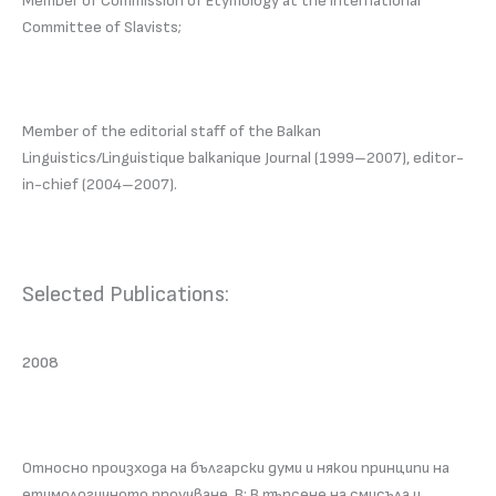
Member of Commission of Etymology at the International
Committee of Slavists;
Member of the editorial staff of the Balkan
Linguistics/Linguistique balkanique Journal (1999–2007), editor-
in-chief (2004–2007).
Selected Publications:
2008
Относно произхода на български думи и някои принципи на
етимологичното проучване. В: В търсене на смисъла и