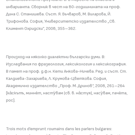
инварианта. Сборник в чест на 80-годишнината на проф.
Дина С. Станишева. Съст. Я. Бъчваров, М. Виларова, Й.
Трифонова. София, Университетско издателство „Св.
Климент Охридски”, 2008, 355–362.
Произход на няколко диалектни български думи. В:
Изследвания по фразеология, лексикология и лексикография.
В памет на проф. д.ф.н. Кети Анкова-Ничева. Ред. и съст. Ст.
Калдиева-Захариева, Л. Крумова-Цветкова. София,
Академично издателство „Проф. М. Дринов“, 2008, 261–264
[ка̀скътъ, миннѐт, насту̀вам (св. в. на̀стуя), насу̀вам, пачѐта,
рос].
Trois mots d’emprunt roumains dans les parlers bulgares: