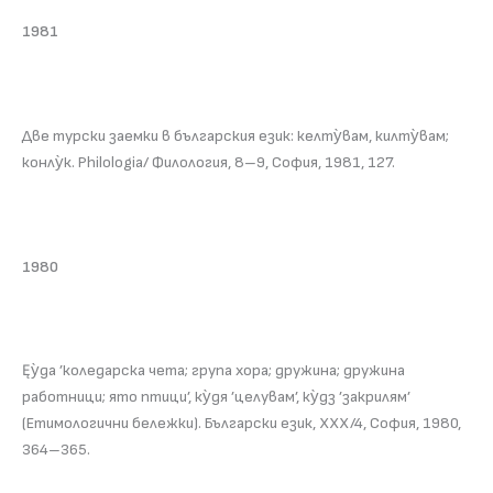
1981
Две турски заемки в българския език: келту̀вам, килту̀вам;
конлу̀к. Philologia/ Филология, 8–9, София, 1981, 127.
1980
Ęу̀да ’коледарска чета; група хора; дружина; дружина
работници; ято птици’, ку̀дя ’целувам’, ку̀дз ’закрилям’
(Етимологични бележки). Български език, XXX/4, София, 1980,
364–365.