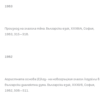
1983
Произход на глагола та̀ча. Български език, XXXIII/4, София,
1983, 315–318.
1982
Аористната основа (ἐ)λαχ- на новогръцкия глагол λαχαίνω в
български диалектни думи. Български език, XXXII/6, София,
1982, 508–511.