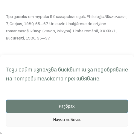
Три заемки от турски в българския език. Philologia/Филология,
7, София, 1980, 65–67. Un cuvînt bulgăresc de origine
romanească: ка̀чур (ка̀чор, ка̀чура). Limba română, XXXIX/1,
Bucureşti, 1980, 35–37.
1979
Този сайт използва бисквитки за подобряване
на потребителското преживяване.
(co-author) БЪЛГАРСКИ ЕТИМОЛОГИЧЕН РЕЧНИК. Т. II (и–крепя̀).
Ред. В. И. Георгиев. София, Издателство на БАН, 1979, 221–
Разбрах.
312 (от капладѝсвам до квя̀ту), 365–409 (от ким1 до кѝяк),
699–712 (от краб до крак).
Научи повече.