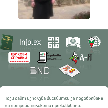
Contacts
Research
Този сайт използва бисквитки за подобряване
Management
Projects
Education
Resources
на потребителското преживяване.