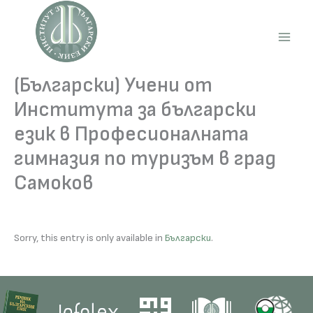
Skip
to
content
Main
Men
(Български) Учени от
Института за български
език в Професионалната
гимназия по туризъм в град
Самоков
Sorry, this entry is only available in
Български
.