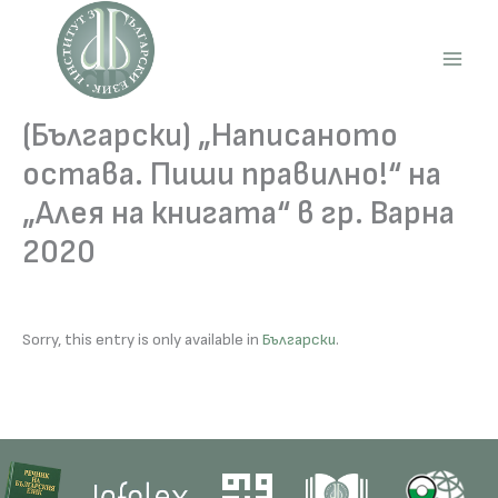
Skip
to
content
Main
Men
(Български) „Написаното
остава. Пиши правилно!“ на
„Алея на книгата“ в гр. Варна
2020
Sorry, this entry is only available in
Български
.