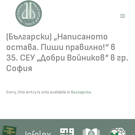
Skip
to
content
Main
Men
(Български) „Написаното
остава. Пиши правилно!“ в
35. СЕУ „Добри Войников“ в гр.
София
Sorry, this entry is only available in
Български
.