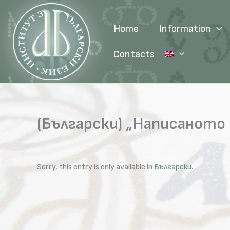
Skip
to
Home
Information
content
Contacts
(Български) „Написаното 
Sorry, this entry is only available in
Български
.