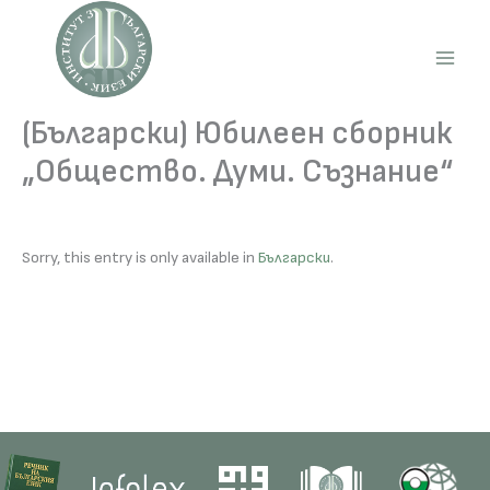
Skip
to
content
Main
Men
(Български) Юбилеен сборник
„Общество. Думи. Съзнание“
Sorry, this entry is only available in
Български
.