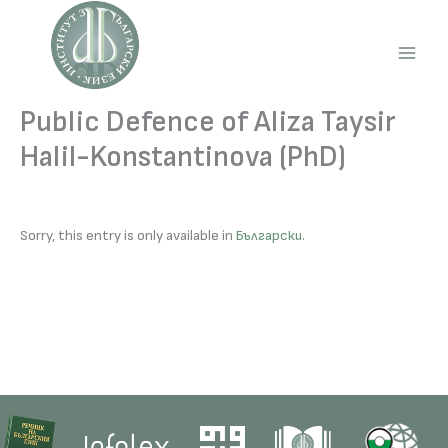
Skip
to
content
Main
Men
Public Defence of Aliza Taysir
Halil-Konstantinova (PhD)
Sorry, this entry is only available in
Български
.