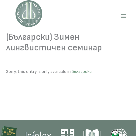
Skip
to
content
Main
Men
(Български) Зимен
лингвистичен семинар
Sorry, this entry is only available in
Български
.