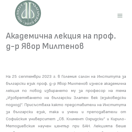
Skip
to
content
Main
Men
Академична лекция на проф.
д-р Явор Милтенов
На 25 септември 2023 г. в Големия салон на Института за
български език проф. д-р Явор Милтенов изнесе академична
лекция по повод избирането му за професор на тема
„Изобретяването на български Златен век (езиковедски
подход)“. Присъстваха както представители на Института
за български език, така и учени и преподаватели от
Софийския университет „Св. Климент Охридски“ и Кирило-
Методиевския научен център при БАН. Лекцията беше