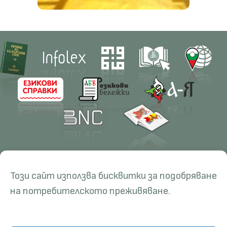
Contacts
Research
Този сайт използва бисквитки за подобряване
Management
Projects
Education
Resources
на потребителското преживяване.
Administration
Periodicals
PhD Programmes
RBE
Language Consultations
Conferences