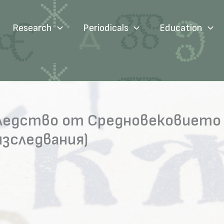
Research
Periodicals
Education
ледство от Средновековието 
изследвания)