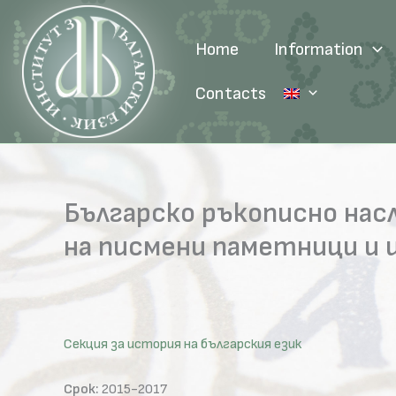
Skip
to
Home
Information
content
Contacts
Българско ръкописно нас
на писмени паметници и 
Секция за история на българския език
Срок:
2015-2017