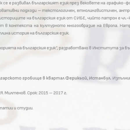
как се е развивал българският език през вековете на график
новативни подходи – текстологичен, етнолингвистичен, антр
ториците на българския език от СИБЕ, чийто патрон е чл.-ко
ст в контекста на културното многообразие на Европа. На
лина история на българския език.
орията на българския език“, разработвано в Института за бъл
гарското гробище в квартал Ферикьой, Истанбул.
Изпълнит
Я. Милтенов. Срок: 2015 – 2017 г.
татии и студии.