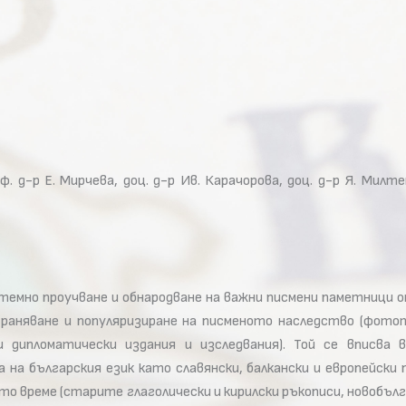
. д-р Е. Мирчева, доц. д-р Ив. Карачорова, доц. д-р Я. Милтен
темно проучване и обнародване на важни писмени паметници о
раняване и популяризиране на писменото наследство (фотот
ли дипломатически издания и изследвания). Той се вписва
на българския език като славянски, балкански и европейски
о време (старите глаголически и кирилски ръкописи, новобъл