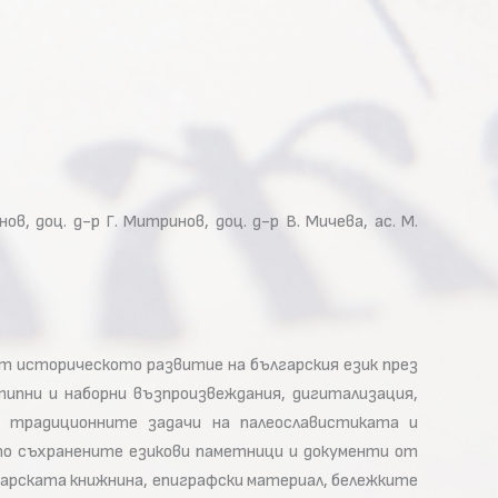
ов, доц. д-р Г. Митринов, доц. д-р В. Мичева, ас. М.
т историческото развитие на българския език през
ипни и наборни възпроизвеждания, дигитализация,
 в традиционните задачи на палеославистиката и
 по съхранените езикови паметници и документи от
гарската книжнина, епиграфски материал, бележките