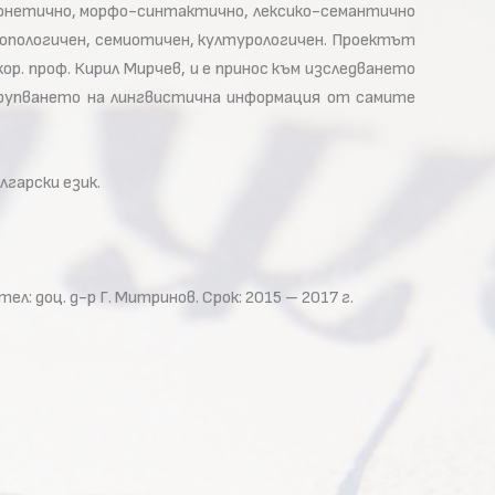
о-фонетично, морфо-синтактично, лексико-семантично
опологичен, семиотичен, културологичен. Проектът
р. проф. Кирил Мирчев, и е принос към изследването
трупването на лингвистична информация от самите
гарски език.
ел: доц. д-р Г. Митринов. Срок: 2015 – 2017 г.