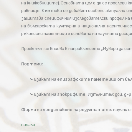
на книжовниците). Основната цел е да се проследи 
равнище. Към това се добавят особено актуални и
защитава специфичния изследователски профил на ис
на българската културна и национална идентично
ръкописни паметници е основата на научната дисцип
Проектът се вписва в направлението „Извори за ист
Подтеми:
➢
Езикът на епиграфските паметници от бъл
➢
Езикът на апокрифите.
Изпълнител: доц. д-р 
Форма на представяне на резултатите:
научни с
начало