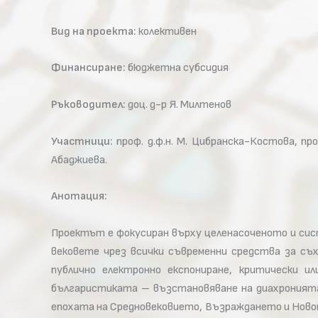
Вид на проекта:
колективен
Финансиране:
бюджетна субсидия
Ръководител:
доц. д-р Я. Милтенов
Участници:
проф. д.ф.н. М. Цибранска-Костова, проф
Абаджиева.
Анотация:
Проектът е фокусиран върху целенасоченото и сис
вековете чрез всички съвременни средства за съх
публично електронно експониране, критически и
българистиката – възстановяване на диахронията 
епохата на Средновековието, Възраждането и Новот