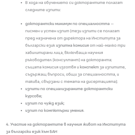
В хода на обучението си докторантите полагат
следните изпити:
докторантски минимум по специалността
–
писмен и устен изпит (тези изпити се полагат
пред назначена от директора на Института за
български език
изпитна комисия
от най-малко три
хабилитирани лица, включваща научния
ръководител (консултант) на докторанта;
същата комисия изготвя и
конспект
за изпитите,
съдържащ въпроси, общи за специалността, и
такива, свързани с темата на дисертацията);
изпити по специализираните докторантски
курсове;
изпит по чужд език;
изпит по компютърни умения
.
4. Участие на докторантите в научния живот на Института
за български език към БАН