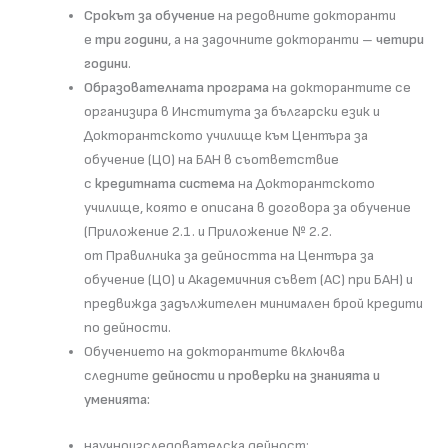
Срокът за обучение
на редовните докторанти
е
три години
, а на задочните докторанти –
четири
години
.
Образователната програма
на докторантите се
организира в Института за български език и
Докторантското училище към Центъра за
обучение (ЦО) на БАН в съответствие
с
кредитната система
на Докторантското
училище, която е описана в договора за обучение
(Приложение 2.1. и Приложение № 2.2.
от Правилника за дейността на Центъра за
обучение (ЦО) и Академичния съвет (АС) при БАН) и
предвижда задължителен минимален брой кредити
по дейности.
Обучението на докторантите включва
следните
дейности и проверки на знанията и
уменията:
научноизследователска дейност;