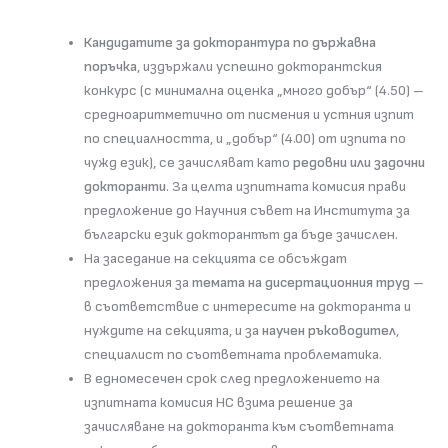
Кандидатите за докторантура по държавна
поръчка
, издържали успешно докторантския
конкурс (с минимална оценка „много добър“ (4.50) –
средноаритметично от писмения и устния изпит
по специалността, и „добър“ (4.00) от изпита по
чужд език), се зачисляват като
редовни или задочни
докторанти
. За целта изпитната комисия прави
предложение до Научния съвет на Института за
български език докторантът да бъде зачислен.
На заседание на секцията се обсъждат
предложения за
темата на дисертационния труд
–
в съответствие с интересите на докторанта и
нуждите на секцията, и за
научен ръководител
,
специалист по съответната проблематика.
В едномесечен срок след предложението на
изпитната комисия НС взима решение за
зачисляване на докторанта към съответната