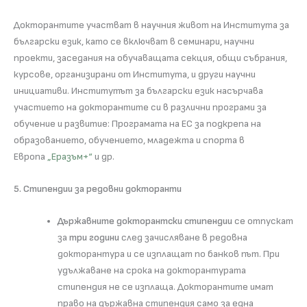
Докторантите участват в научния живот на Института за
български език, като се включват в семинари, научни
проекти, заседания на обучаващата секция, общи събрания,
курсове, организирани от Института, и други научни
инициативи. Институтът за български език насърчава
участието на докторантите си в различни програми за
обучение и развитие: Програмата на ЕС за подкрепа на
образованието, обучението, младежта и спорта в
Европа
„Еразъм+“
и др.
5. Стипендии за редовни докторанти
Държавните докторантски стипендии
се отпускат
за
три години
след зачисляване в редовна
докторантура и се изплащат по банков път. При
удължаване на срока на докторантурата
стипендия не се изплаща. Докторантите имат
право на държавна стипендия само за една