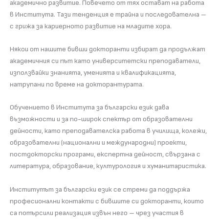
академично развитие. Повечето от тях остават на работа
в Института. Тази тенденция е трайна и последователна –
с грижа за кариерното развитие на младите хора.
Някои от нашите бивши докторанти избират да продължат
академичния си път като университетски преподаватели,
използвайки знанията, уменията и квалификацията,
натрупани по време на докторантурата.
Обучението в Института за български език дава
възможности и за по-широк спектър от образователни
дейности, като преподавателска работа в училища, колежи,
образователни (национални и международни) проекти,
постдокторски програми, експертна дейност, свързана с
литература, образование, културология и хуманитаристика.
Институтът за български език се стреми да поддържа
професионални контакти с бившите си докторанти, които
са потърсили реализация извън него – чрез участия в