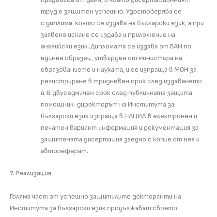
труд е защитен успешно. Удостоверява се
с
диплома
, която се издава на български език, а при
заявено искане се издава и приложение на
английски език. Дипломата се издава от БАН по
единен образец, утвърден от министъра на
образованието и науката, и се изпраща в МОН за
регистриране в тридневен срок след издаването
ѝ. В двуседмичен срок след публичната защита
помощник-директорът на Института за
български език изпраща в НАЦИД в електронен и
печатен вариант информация и документация за
защитената дисертация заедно с копие от нея и
автореферат.
7. Реализация
Голяма част от успешно защитилите докторанти на
Института за български език продължават своето