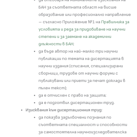
БАН за съответната област на висше
образование или професионално направление
– съгласно Приложение №1 на
Правилника за
условията и реда за придобиване на научни
степени и за заемане на академични
длъжности в БАН
;
да бъде автор на най-малко три научни
публикации по темата на дисертацията в
научни издания (списания, специализирани
сборници, трудове от научни форуми с
публикувани или приети за печат доклади в
пълен текст);
да е отчислен с право на защита;
да е подготвил дисертационен труд.
Изисквания към дисертационния труд:
да показва задълбочени познания по
съответната специалност и способности
за самостоятелна научноизследователска