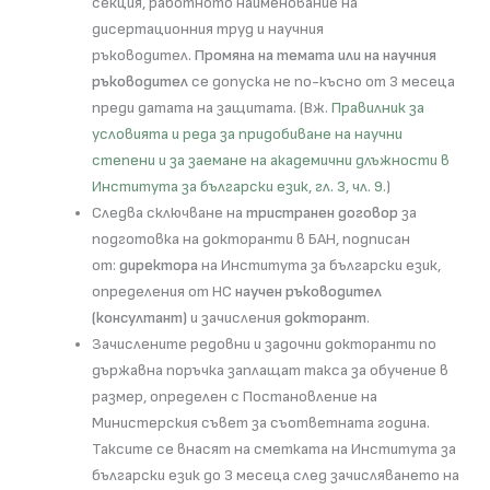
секция, работното наименование на
дисертационния труд и научния
ръководител.
Промяна на темата или на научния
ръководител
се допуска не по-късно от 3 месеца
преди датата на защитата. (Вж.
Правилник за
условията и реда за придобиване на научни
степени и за заемане на академични длъжности в
Института за български език, гл. 3, чл. 9.
)
Следва сключване на
тристранен договор
за
подготовка на докторанти в БАН, подписан
от:
директора
на Института за български език,
определения от НС
научен ръководител
(консултант)
и зачисления
докторант
.
Зачислените редовни и задочни докторанти по
държавна поръчка заплащат такса за обучение в
размер, определен с Постановление на
Министерския съвет за съответната година.
Таксите се внасят на сметката на Института за
български език до 3 месеца след зачисляването на