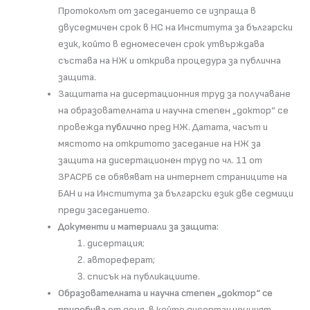
Протоколът от заседанието се изпраща в
двуседмичен срок в НС на Института за български
език, който в едномесечен срок утвърждава
състава на НЖ и открива процедура за публична
защита.
Защитата на дисертационния труд за получаване
на образователната и научна степен „доктор“ се
провежда
публично
пред НЖ. Датата, часът и
мястото на откритото заседание на НЖ за
защита на дисертационен труд по чл. 11 от
ЗРАСРБ се обявяват на интернет страниците на
БАН и на Института за български език две седмици
преди заседанието.
Документи и материали за защита:
дисертация;
автореферат;
списък на публикациите.
Образователната и научна степен „доктор“ се
придобива
от деня, в който дисертационният