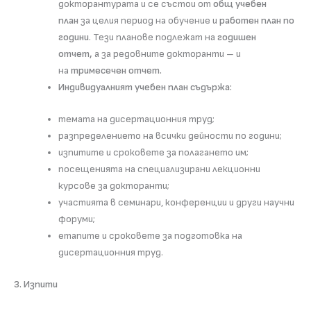
докторантурата и се състои от
общ учебен
план
за целия период на обучение и
работен план по
години
. Тези планове подлежат на
годишен
отчет,
а за редовните докторанти – и
на
тримесечен отчет.
Индивидуалният учебен план съдържа:
темата на дисертационния труд;
разпределението на всички дейности по години;
изпитите и сроковете за полагането им;
посещенията на специализирани лекционни
курсове за докторанти;
участията в семинари, конференции и други научни
форуми;
етапите и сроковете за подготовка на
дисертационния труд.
3. Изпити