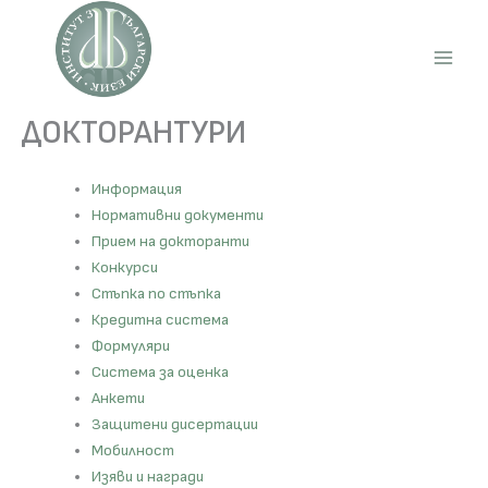
Skip
to
content
Main
Men
ДОКТОРАНТУРИ
Информация
Нормативни документи
Прием на докторанти
Конкурси
Стъпка по стъпка
Кредитна система
Формуляри
Система за оценка
Анкети
Защитени дисертации
Мобилност
Изяви и награди