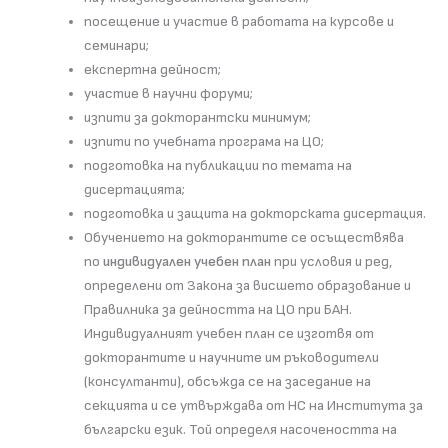
посещение и участие в работата на курсове и
семинари;
експертна дейност;
участие в научни форуми;
изпити за докторантски минимум;
изпити по учебната програма на ЦО;
подготовка на публикации по темата на
дисертацията;
подготовка и защита на докторската дисертация.
Обучението на докторантите се осъществява
по
индивидуален учебен план
при условия и ред,
определени от Закона за висшето образование и
Правилника за дейността на ЦО при БАН.
Индивидуалният учебен план се изготвя от
докторантите и научните им ръководители
(консултанти), обсъжда се на заседание на
секцията и се утвърждава от НС на Института за
български език. Той определя насочеността на