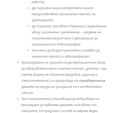
работа;
да съдържа научни резултати, които
представляват оригинален принос на
докторанта;
да съдържа: заглавна страница; съдържание;
увод; изложение; заключение – резюме на
получените резултати с декларация за
оригиналност; библиография;
към него да бъдат приложени справка за
научните приноси и автореферат.
Процедурата по защита на дисертационния труд
за образователната и научна степен „доктор“ при
трите форми на обучение (редовна, задочна и
самостоятелна) се предхожда от
предварителна
защита
на труда на заседание на съответната
секция.
При положително становище за откриване на
процедура за
публична защита
, гласувано от
секцията, се предлага състав на
научно жури
.