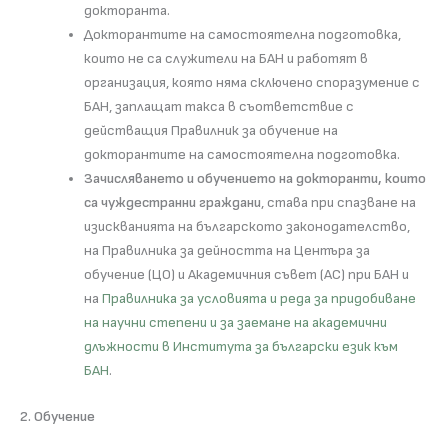
докторанта.
Докторантите на самостоятелна подготовка,
които не са служители на БАН и работят в
организация, която няма сключено споразумение с
БАН, заплащат такса в съответствие с
действащия Правилник за обучение на
докторантите на самостоятелна подготовка.
Зачисляването и обучението на докторанти, които
са чуждестранни граждани
, става при спазване на
изискванията на българското законодателство,
на Правилника за дейността на Центъра за
обучение (ЦО) и Академичния съвет (АС) при БАН и
на
Правилника за условията и реда за придобиване
на научни степени и за заемане на академични
длъжности в Института за български език към
БАН
.
2. Обучение