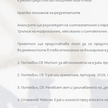
езикови средства при общуване лице в лице.
Кратко описание на резултатите
Анализите ще разглеждат на синтагматично и пара
Тръпник на морфологично, лексикално и синтактично 
Проектът ще представлява опит да се предста
възможностите в това отношение на българския език
1. Питкевич Св. Митът за автономията на езика. А
2. Питкевич, Св. Език или граматика. Артграф, 2016
3. Питкевич, Св. Речевият акт и заличаването на 
4. Стаменов, Максим. Език и личност през епохата н