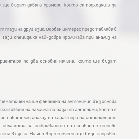
и ще бъдат давани примери, които са подходящи за
 тази на друг език. Особен интерес представлява в
Тази специфика най-добре проличава при анализ на
риентира по два основни начина, които ще бъдат
стематичен начин феномена на антонимия въз основа
богатяване на наличната база от антоними, която е
ъпоставителен анализ на характера на антонимните
 в областта на откриването на основните типове
ния в езика. На четвърто място ще бъде направен