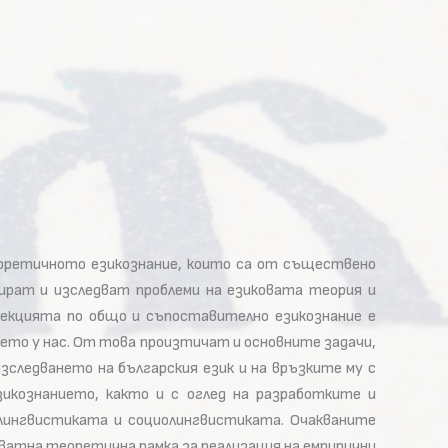
еоретичното езикознание, които са от съществено
цират и изследват проблеми на езиковата теория и
Секцията по общо и съпоставително езикознание е
ието у нас. От това произтичат и основните задачи,
следването на българския език и на връзките му с
зикознанието, както и с оглед на разработките и
лингвистиката и социолингвистиката. Очакваните
кватна теоретична рамка за реализация на емпирични