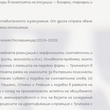
ури в понятията на опозиции – бинарни, тернарни и
ставителното езикознание. От друга страна обаче
нимни отношения.
ръпник/Експериенцер (2019-2020)
 нейната реализация с морфологични, синтактични и
(руски, английски и т.н.). Основните проблеми, които
Тръпник с помощта на падежни форми – Тръпникът в
ентната рамка на глаголите за вътрешни психически
телен субект и подобни на синтактична снова; (4)
Пациенс, Стимул и Реакция и подобни в рамките на
ик с оглед на прагматически аспекти на общуването
 амелиоративност и т.н. на базата на огледалния
процесите на идентификация и проекция с Тръпника с