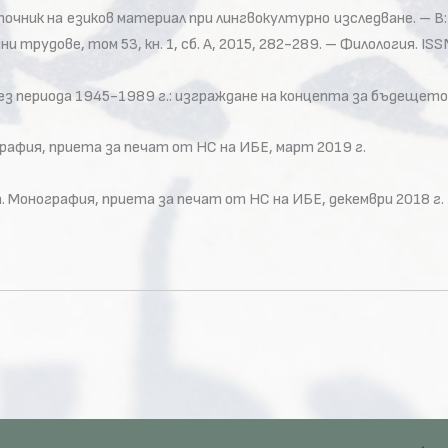
очник на езиков материал при лингвокултурно изследване. – В:
 трудове, том 53, кн. 1, сб. А, 2015, 282-289. – Филология. I
рез периода 1945-1989 г.: изграждане на концепта за бъдещето
афия, приета за печат от НС на ИБЕ, март 2019 г.
а. Монография, приета за печат от НС на ИБЕ, декември 2018 г.