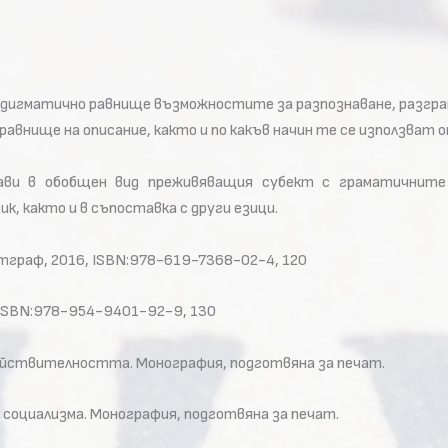
дигматично равнище възможностите за разпознаване, разгра
равнище на описание, както и по какъв начин те се използват 
ви в обобщен вид преживяващия субект с граматичните
, както и в съпоставка с други езици.
ртграф, 2016, ISBN:978-619-7368-02-4, 120
, ISBN:978-954-9401-92-9, 130
„действителността. Монография, подготвяна за печат.
а социализма. Монография, подготвяна за печат.