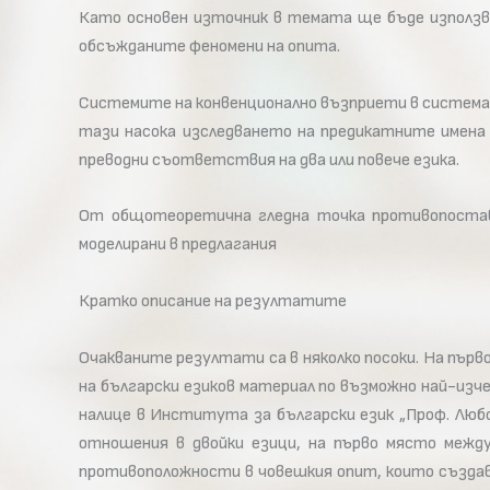
Като основен източник в темата ще бъде използва
обсъжданите феномени на опита.
Системите на конвенционално възприети в системат
тази насока изследването на предикатните имена 
преводни съответствия на два или повече езика.
От общотеоретична гледна точка противопостави
моделирани в предлагания
Кратко описание на резултатите
Очакваните резултати са в няколко посоки. На пър
на български езиков материал по възможно най-изч
налице в Института за български език „Проф. Люб
отношения в двойки езици, на първо място межд
противоположности в човешкия опит, които създав