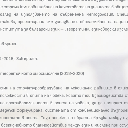
т се стреми към повишаване на качеството на знанията в общо
оглед на използването на съвременна методология. Спе
такива, ориентирани към запазване и обогатяване на национ
нститута за български език – „Теоретични езиковедски изсле
Завършен.
6-2018). Завършен.
 теоретичното им осмисляне (2018-2020)
ми на структурообразуване на лексикално равнище в езика.
положности в опита на човека, когато той взаимодейства с
а противоположности в опита на човека, за да намират те 
. Веднъж формулирана, системата от конвенционално възпри
ностите в опита. Този аспект на обратна връзка между ези
 всекидневното взаимодействие между език и мислене при осъз