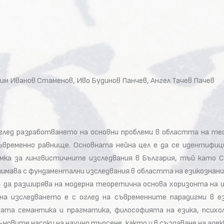
м Иванов Стаменов, Иво Будинов Панчев, Ангел Тачев Пачев
оглед разработването на основни проблеми в областта на т
съвременно равнище. Основната нейна цел е да се идентифи
мка за лингвистичните изследвания в България, тъй като 
нимава с фундаментални изследвания в областта на езикознан
да разширява на модерна теоретична основа хоризонта на из
а изследването е с оглед на съвременните парадигми в е
ата семантика и прагматика, философията на езика, психо
овите насоки на научно търсене, както и в създаване на аде