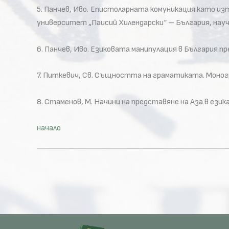
5. Панчев, Иво. Епистоларната комуникация като изт
университет „Паисий Хилендарски“ – България, научни
6. Панчев, Иво. Езиковата манипулация в България п
7. Питкевич, Св. Същността на граматиката. Моногр
8. Стаменов, М. Начини на представяне на Аза в език
начало