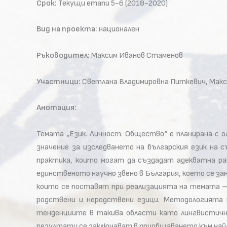
Срок:
Текущи етапи 5-6 (2018-2020)
Вид на проекта:
национален
Ръководител:
Максим Иванов Стаменов
Участници:
Светлана Владимировна Питкевич, Макси
Анотация:
Темата „Език. Личност. Общество“ е планирана с 
значение за изследването на българския език на 
практика, които могат да създадат адекватна ра
единственото научно звено в България, което се за
които се поставят при реализацията на темата – 
родствени и неродствени езици. Методологията н
тенденциите в такива области като лингвистичн
резултати се заключават в приобщаването към най-н