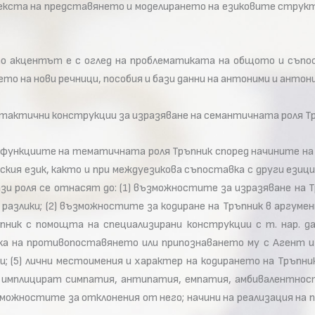
екста на представянето и моделирането на езиковите структ
 акцентът е с оглед на проблематиката на общото и съпо
о на нови речници, пособия и бази данни на антоними и анто
нтактични конструкции за изразяване на семантичната роля Т
и функциите на тематичната роля Тръпник според начините на
кия език, както и при междуезикова съпоставка с други езици 
зи роля се отнасят до: (1) възможностите за изразяване на 
и разлики; (2) възможностите за кодиране на Тръпник в аргум
пник с помощта на специализирани конструкции с т. нар. да
а на противопоставянето или припознаването му с Агент и 
; (5) лични местоимения и характер на кодирането на Тръпн
имплицират симпатия, антипатия, емпатия, амбивалентност,
можностите за отклонения от него; начини на реализация на 