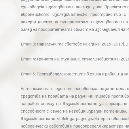
езиковедски изследвания и анализи у нас. Проектъ
европейското изследователско пространство с 
разгръщането на фундаментални изследвания и на 
оглед на приоритетната област на изследвания на И
Етап 3: Паралелните светове на езика (2015-2017). 
Етап 4: Граматика, съзнание, етнолингвистика (201
Етап 5: Противоположностите в езика и равнища на
Антонимията е един от основополагащите механиз
средства на проявата на различни типове противо
направен анализ на възможностите за формиране н
способност с оглед на неговия изразен потенциал
възможностите човек да разпознава противополож
поведенчески действия и предопределя характера на