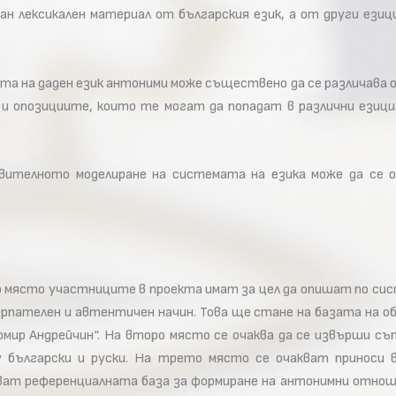
н лексикален материал от българския език, а от други езиц
а на даден език антоними може съществено да се различава от
и опозициите, които те могат да попадат в различни езици. 
телното моделиране на системата на езика може да се о
во място участниците в проекта имат за цел да опишат по си
ерпателен и автентичен начин. Това ще стане на базата на о
омир Андрейчин“. На второ място се очаква да се извърши с
у български и руски. На трето място се очакват приноси
ат референциалната база за формиране на антонимни отноше