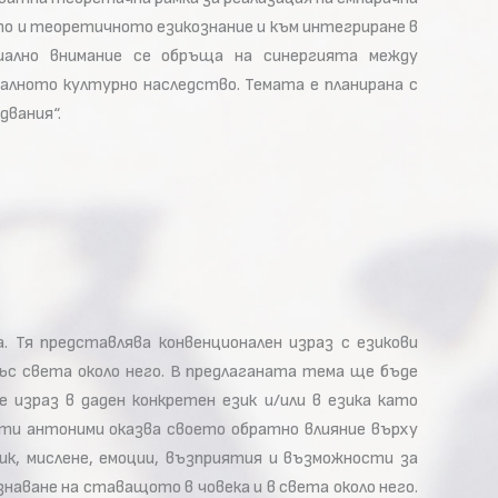
то и теоретичното езикознание и към интегриране в
циално внимание се обръща на синергията между
алното културно наследство. Темата е планирана с
двания“.
 Тя представлява конвенционален израз с езикови
ъс света около него. В предлаганата тема ще бъде
израз в даден конкретен език и/или в езика като
ети антоними оказва своето обратно влияние върху
к, мислене, емоции, възприятия и възможности за
наване на ставащото в човека и в света около него.