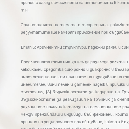
принос с оглед осмислянето на антонимията в конт
т.н.
Ориентацията на темата е теоретична, доколкото
резултатите ще намерят приложение при създаванет
Етап 6: Аргументни структури, падежни рамки и си
Предлаганата тема има за цел да разгледа ролята 
лексикални средства синхронно и диахронно в българс
имат отношение към начините на изразяване на та
именителен, винителен и дателен падеж в прилики 
състояния; (3) възможностите за кодиране на Тръ
възможностите за реализация на Тръпник за сметк
различните налични каталози на семантичните роли
между преживяващи индивиди във феномени, които 
принцип на реципрочност при общуване, както и въз