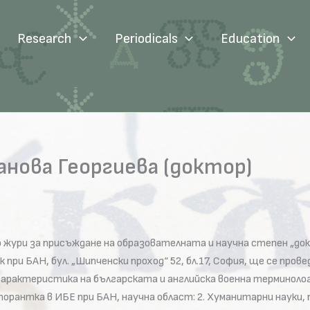
Research
Periodicals
Education
нова Георгиева (доктор)
ури за присъждане на образователната и научна степен „докт
к при БАН, бул. „Шипченски проход“ 52, бл.17, София, ще се пр
арактеристика на българската и английска военна терминолог
орантка в ИБЕ при БАН, научна област: 2. Хуманитарни науки, 