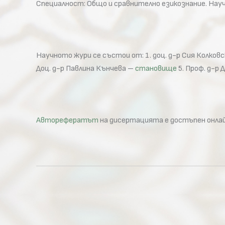
Специалност: Общо и сравнително езикознание. Науче
Научното жури се състои от: 1. доц. д-р Сия Колков
Доц. д-р Павлина Кънчева –
становище
5. Проф. д-р 
Авторефератът
на дисертацията е достъпен онлай