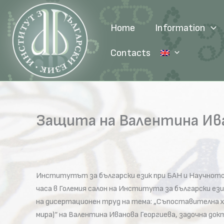
Skip
to
Home
Information
content
Contacts
Защита на Валентина Ива
Институтът за български език при БАН и Научното ж
часа в Големия салон на Института за български ези
на дисертационен труд на тема: „Съпоставителна х
мира)“ на Валентина Иванова Георгиева, задочна докт