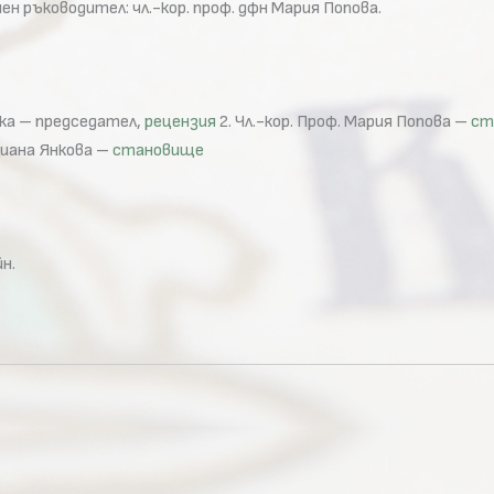
н ръководител: чл.-кор. проф. дфн Мария Попова.
ска – председател,
рецензия
2. Чл.-кор. Проф. Мария Попова –
ст
Диана Янкова –
становище
н.