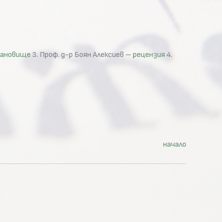
ановище
3. Проф. д-р Боян Алексиев –
рецензия
4.
начало