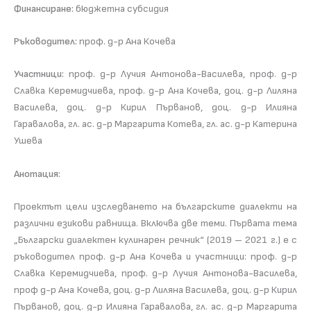
Финансиране:
бюджетна субсидия
Ръководител:
проф. д-р Ана Кочева
Участници:
проф. д-р Лучия Антонова-Василева, проф. д-р
Славка Керемидчиева, проф. д-р Ана Кочева, доц. д-р Лиляна
Василева, доц. д-р Кирил Първанов, доц. д-р Илияна
Гаравалова, гл. ас. д-р Маргарита Котева, гл. ас. д-р Катерина
Ушева
Анотация:
Проектът цели изследването на българските диалекти на
различни езикови равнища. Включва две теми. Първата тема
„Български диалектен кулинарен речник“ (2019 – 2021 г.) е с
ръководител проф. д-р Ана Кочева и участници: проф. д-р
Славка Керемидчиева, проф. д-р Лучия Антонова-Василева,
проф д-р Ана Кочева, доц. д-р Лиляна Василева, доц. д-р Кирил
Първанов, доц. д-р Илияна Гаравалова, гл. ас. д-р Маргарита