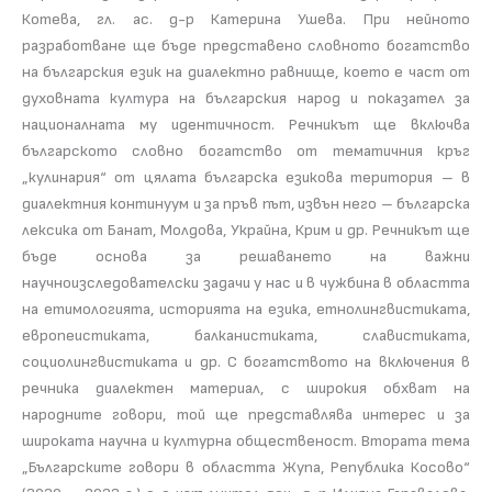
Котева, гл. ас. д-р Катерина Ушева. При нейното
разработване ще бъде представено словното богатство
на българския език на диалектно равнище, което е част от
духовната култура на българския народ и показател за
националната му идентичност. Речникът ще включва
българското словно богатство от тематичния кръг
„кулинария“ от цялата българска езикова територия – в
диалектния континуум и за пръв път, извън него – българска
лексика от Банат, Молдова, Украйна, Крим и др. Речникът ще
бъде основа за решаването на важни
научноизследователски задачи у нас и в чужбина в областта
на етимологията, историята на езика, етнолингвистиката,
европеистиката, балканистиката, славистиката,
социолингвистиката и др. С богатството на включения в
речника диалектен материал, с широкия обхват на
народните говори, той ще представлява интерес и за
широката научна и културна общественост. Втората тема
„Българските говори в областта Жупа, Република Косово“