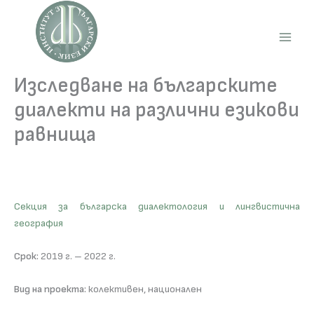
Skip
to
content
Main
Men
Изследване на българските
диалекти на различни езикови
равнища
Секция за българска диалектология и лингвистична
география
Срок:
2019 г. – 2022 г.
Вид на проекта:
колективен, национален