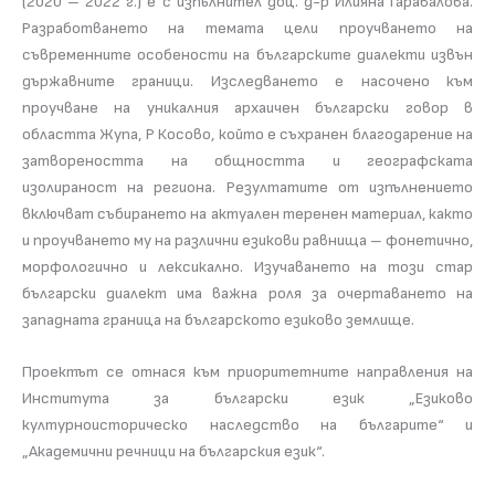
(2020 – 2022 г.) е с изпълнител доц. д-р Илияна Гаравалова.
Разработването на темата цели проучването на
съвременните особености на българските диалекти извън
държавните граници. Изследването е насочено към
проучване на уникалния архаичен български говор в
областта Жупа, Р Косово, който е съхранен благодарение на
затвореността на общността и географската
изолираност на региона. Резултатите от изпълнението
включват събирането на актуален теренен материал, както
и проучването му на различни езикови равнища – фонетично,
морфологично и лексикално. Изучаването на този стар
български диалект има важна роля за очертаването на
западната граница на българското езиково землище.
Проектът се отнася към приоритетните направления на
Института за български език „Езиково
културноисторическо наследство на българите“ и
„Академични речници на българския език“.