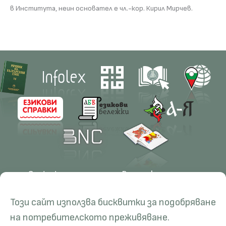
в Института, неин основател е чл.-кор. Кирил Мирчев.
Contacts
Research
Management
Projects
Този сайт използва бисквитки за подобряване
Education
Resources
на потребителското преживяване.
Administration
Periodicals
PhD Programmes
RBE