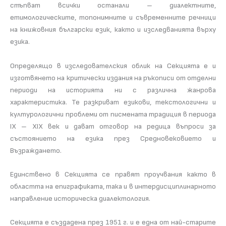
стъпват всички останали – диалектните,
етимологическите, топонимните и съвременните речници
на книжовния български език, както и изследванията върху
езика.
Определящо в изследователския облик на Секцията е и
изготвянето на критически издания на ръкописи от отделни
периоди на историята ни с различна жанрова
характеристика. Те разкриват езикови, текстологични и
културологични проблеми от писмената традиция в периода
ІХ – ХІХ век и дават отговор на редица въпроси за
състоянието на езика през Средновековието и
Възраждането.
Единствено в Секцията се правят проучвания както в
областта на епиграфиката, така и в интердисциплинарното
направление историческа диалектология.
Секцията е създадена през 1951 г. и е една от най-старите