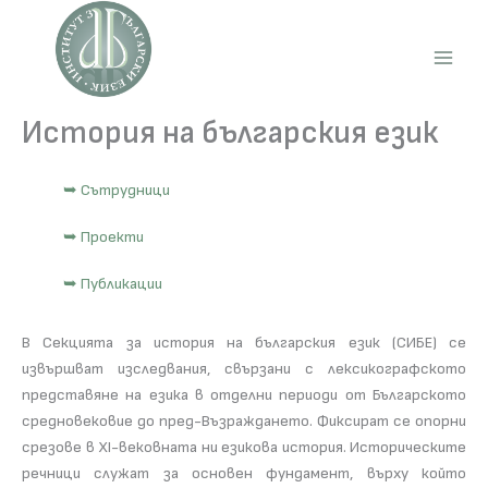
Skip
to
content
Main
Men
История на българския език
➥ Сътрудници
➥ Проекти
➥ Публикации
В Секцията за история на българския език (СИБЕ) се
извършват изследвания, свързани с лексикографското
представяне на езика в отделни периоди от Българското
средновековие до пред-Възраждането. Фиксират се опорни
срезове в ХІ-вековната ни езикова история. Историческите
речници служат за основен фундамент, върху който