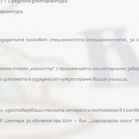
) – 1 редовна докторантура;
торантура.
ндидатите посочват специалността (специалностите), за 
онна степен „магистър” с приложението или нотариално завере
ко дипломата е издадена от чуждестранно висше училище;
нти, удостоверяващи техните интереси и постижения в съотв
 в Центъра за обучение при БАН – бул. „Цариградско шосе“ № 1