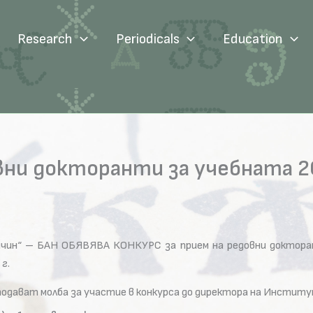
Research
Periodicals
Education
вни докторанти за учебната 20
чин“ – БАН ОБЯВЯВА КОНКУРС за прием на редовни докторан
г.
те подават молба за участие в конкурса до директора на Инстит