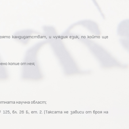
която кандидатстват, и чуждия език, по който ще
но копие от нея;
етната научна област;
25, бл. 26 Б, ет. 2. (Таксата не зависи от броя на