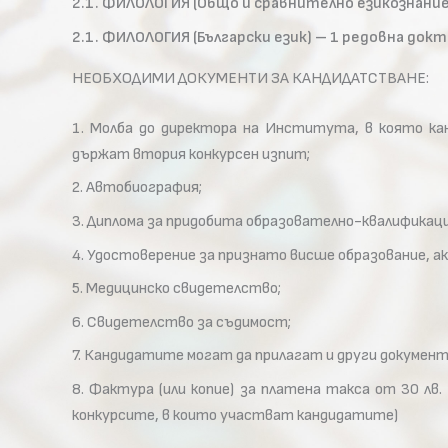
2.1. ФИЛОЛОГИЯ (Общо и сравнително езикознание
2.1. ФИЛОЛОГИЯ (Български език) – 1 редовна док
НЕОБХОДИМИ ДОКУМЕНТИ ЗА КАНДИДАТСТВАНЕ:
1. Молба до директора на Института, в която ка
държат втория конкурсен изпит;
2. Автобиография;
3. Диплома за придобита образователно-квалификаци
4. Удостоверение за признато висше образование, а
5. Медицинско свидетелство;
6. Свидетeлство за съдимост;
7. Кандидатите могат да прилагат и други докуме
8. Фактура (или копие) за платена такса от 30 лв.
конкурсите, в които участват кандидатите)