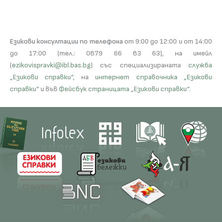
Езикови консултации по телефона
от 9:00 до 12:00 и от 14:00
до 17:00 (тел.: 0879 66 83 63), на имейл
(
ezikovispravki@ibl.bas.bg
) със специализираната
служба
„Езикови справки“
, на
интернет справочника „Езикови
справки“
и във
Фейсбук страницата „Езикови справки“
.