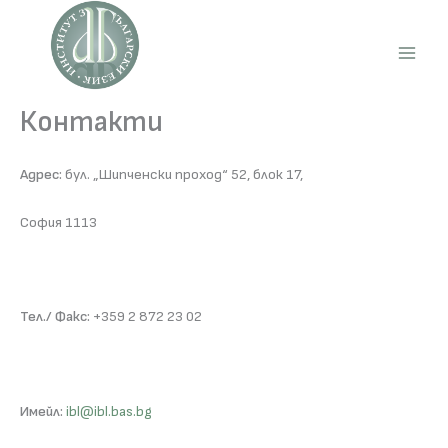
Skip
to
content
Main
Men
Контакти
Адрес:
бул. „Шипченски проход“ 52, блок 17,
София 1113
Тел./ Факс:
+359 2 872 23 02
Имейл:
ibl@ibl.bas.bg