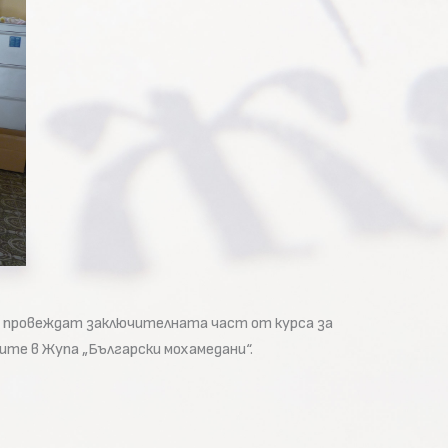
БАН провеждат заключителната част от курса за
те в Жупа „Български мохамедани“.