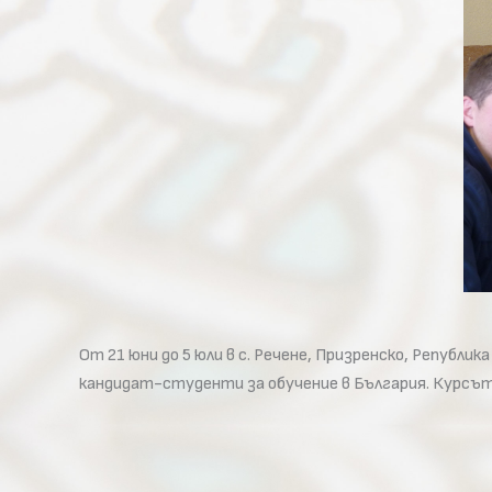
От 21 юни до 5 юли в с. Речене, Призренско, Репуб
кандидат-студенти за обучение в България. Курсът