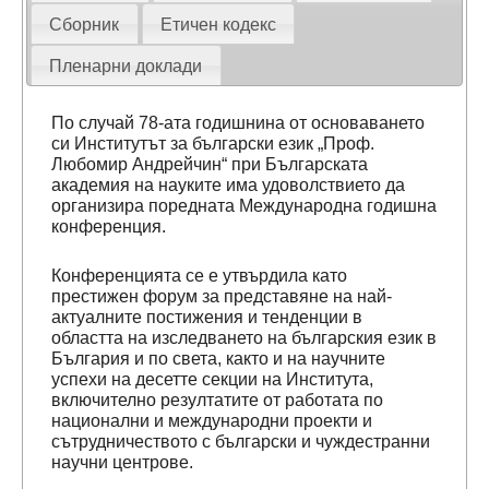
Сборник
Етичен кодекс
Пленарни доклади
По случай 78-ата годишнина от основаването
си Институтът за български език „Проф.
Любомир Андрейчин“ при Българската
академия на науките има удоволствието да
организира поредната Международна годишна
конференция.
Конференцията се е утвърдила като
престижен форум за представяне на най-
актуалните постижения и тенденции в
областта на изследването на българския език в
България и по света, както и на научните
успехи на десетте секции на Института,
включително резултатите от работата по
национални и международни проекти и
сътрудничеството с български и чуждестранни
научни центрове.