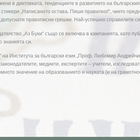
ени в диктовката, тенденциите в развитието на българския
 стикери „Написаното остава. Пиши правилно!“, чието пред
а допуснати правописни грешки. Най-успешно справилите се 
телство „Аз Буки“ също се включва в кампанията, като публ
о знанията си.
 на Института за български език „Проф. Любомир Андрейчи
законодателите, медиите, експертите – учители, изследова
омното значение на образованието и науката (и на грамотнос