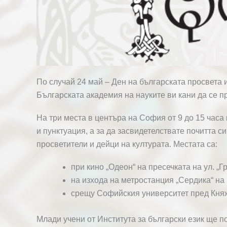
По случай 24 май – Ден на българската просвета 
Българската академия на науките ви кани да се 
На три места в центъра на София от 9 до 15 часа
и пунктуация, а за да засвидетелствате почитта с
просветители и дейци на културата. Местата са:
при кино „Одеон“ на пресечката на ул. „Г
на изхода на метростанция „Сердика“ на 
срещу Софийския университет пред Княж
Млади учени от Института за български език ще п