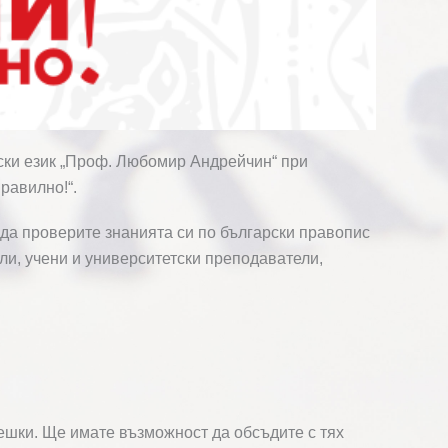
рски език „Проф. Любомир Андрейчин“ при
равилно!“.
а да проверите знанията си по български правопис
ели, учени и университетски преподаватели,
решки. Ще имате възможност да обсъдите с тях