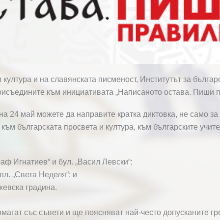
и култура и на славянската писменост, Институтът за бълга
присъедините към инициативата „Написаното остава. Пиши п
 на 24 май можете да направите кратка диктовка, не само з
и към българската просвета и култура, към българските учит
раф Игнатиев“ и бул. „Васил Левски“;
пл. „Света Неделя“; и
евска градина.
омагат със съвети и ще поясняват най-често допусканите г