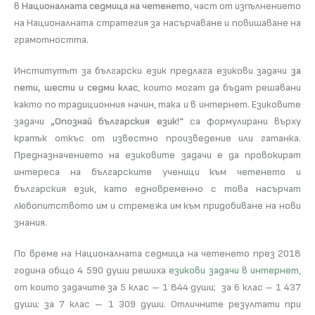
в
Националната седмица на четенето
, част от изпълнението
на Националната стратегия за насърчаване и повишаване на
грамотността.
Институтът за български език предлага езикови задачи
за
пети, шести и седми клас
, които могат да бъдат решавани
както по традиционния начин, така и в интернет. Езиковите
задачи
„Опознай българския език!“
са формулирани върху
кратък откъс от известно произведение или гатанка.
Предназначението на езиковите задачи е да провокират
интереса на българските ученици към четенето и
българския език, като едновременно с това насърчат
любопитството им и стремежа им към придобиване на нови
знания.
По време на Националната седмица на четенето през 2018
година общо 4 590 души решиха
езикови задачи в интернет
,
от които задачите за 5 клас – 1 844 души; за 6 клас – 1 437
души; за 7 клас – 1 309 души. Отличните резултати при