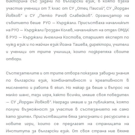
викторина със задачи по български език, в която взеха
участие ученици от 7. клас от СУ „Отец Паисий“, СУ „Йордан
Йовков“ и СУ „Петко Рачов Славейков“. Организатор на
събитието беше РУО – Кърджали. Присъстваха началникът
на РУО – Кърджали Гроздан Колев, началникът на отдел ОМДК
в РУО – Кърджали Ангелина Костова, старшият експерт по
чужд език и по майчин език Йоана Ташева, директори, учители
и ученици от трите училища, които подкрепяха своите
отбори.
Състезателите и от трите отбора показаха завидни знания
по български език, комбинативност и креативност в
мисленето и работа в екип. Но макар да беше и въпрос на
малко шанс, тази игра, както всички, имаше своя победител
– СУ „Йордан Йовков“. Награди имаше и за публиката, която
получи възможност за участие в състезанието не само
като зрител. Присъстващите бяха запознати с ресурсите и
новите игри, които се предлагат на страницата на
Института за български език. От своя страна ние бяхме