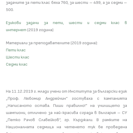
задачите за пети клас бяха 760, за шести – 499, а за седми –
500.
Езикови задачи за пети, шести и седми клас в
интернет
(2019 година)
Материали за преподавателите (2019 година):
Пети клас
Шести клас
Седми клас
На 11.12.2019 г. млади учени от Института за български език
„Проф. Любомир Андрейчин“ гостуваха с кампанията
„Написаното остава. Пиши правилно!“ на училището за
шампиони, отличено за най-красива сграда в България – СУ
„Петко Рачов Славейков“, гр. Кърджали. В рамките на
Националната седмица на четенето тук бе проведена