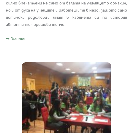
силно впечатлени не само от базата на училището домакин,
но и от духа на учещите и работещите в него, защото само
истински родолюбци имат в кабинета си по история
автентично черешово топче.
➥ Галерия