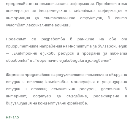
представяне на семантичната информация. Проектът цели
интеграция на концептуална и лексикална информация с
информация за синтактичните структури, в които
участват лексикалните единици.
Проектът се разработва в рамките на две от
приоритетните направения на Института за български език
– „Електронни езикови ресурси и програми за тяхната
обработка“ и „Теоретични езиковедски изследвания“.
Форма на представяне на резултатите:
тематично свързани
студии и статии; колективна монография с рецензирани
студии и статии; семантични ресурси, достъпни в
интернет; софтуер за създаване, редактиране и
визуализация на концептуални фреймове.
начало