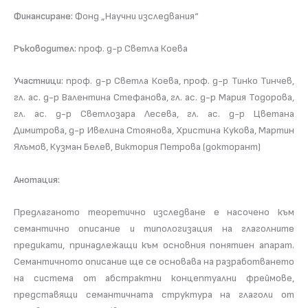
Финансиране:
Фонд „Научни изследвания“
Ръководител:
проф. д-р Светла Коева
Участници:
проф. д-р Светла Коева, проф. д-р Тинко Тинчев,
гл. ас. д-р Валентина Стефанова, гл. ас. д-р Мария Тодорова,
гл. ас. д-р Светлозара Лесева, гл. ас. д-р Цветана
Димитрова, д-р Ивелина Стояновa, Христина Кукова, Мартин
Ялъмов, Кузман Белев, Виктория Петрова (докторант)
Анотация:
Предлаганото теоретично изследване е насочено към
семантично описание и типологизация на глаголните
предикати, принадлежащи към основния понятиен апарат.
Семантичното описание ще се основава на разработването
на система от абстрактни концептуални фреймове,
представящи семантичната структура на глаголи от