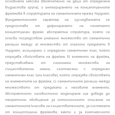
основната лексика (включително на деца от определена
възрастова група), и интегрирането на концептуалните
фреймове в структурата на семантичната мрежа Уърднет.
Фундаменталният характер на изследванията се
предпоставя от дефинирането на понятието
концептуален фрейм: абстрактна структура, която се
описва посредством уникално множество от семантични
релации между: а) множество от глаголни предикати в
Уърднет, асоциирани с определен семантичен клас, който
отразява свойствата на фрейма; б) елементи на фрейма,
представлявани от синонимни множества на
съществителни имена, съотнесени с определен
семантичен клас (или класове), който отразява свойствата
на елементите на фрейма; с) семантичните релации между
множеството от предикати и неговите елементи.
Абстрактното лингвистично моделиране ще доведе до
теоретични обобщения за онтологичното описание на
семантичните класове на съществителните, за системата
от концептуални фреймове, както и за комплексното