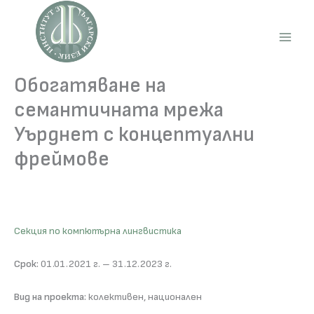
Skip
to
content
Main
Men
Обогатяване на
семантичната мрежа
Уърднет с концептуални
фреймове
Секция по компютърна лингвистика
Срок:
01.01.2021 г. – 31.12.2023 г.
Вид на проекта:
колективен, национален