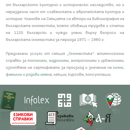
от българското културно и историческо наследство, но и
нераз­дел­на част от славянската и европейската култура и
история. Членове на Секцията са автори на Библиография на
българската ономастика, която обхваща трудове и статии
на 1120 български и чужди учени върху въпроси на
българската ономастика за периода 1971 – 1980 г.
Предлагани услуги от секция „Ономастика“: етимологични
справки за
топоними
,
хидроними
, антропоними и урбаноними;
изготвяне на сертификати за произход и значение на
лични
,
фамилни и родови имена
; лекции, курсове, консултации.