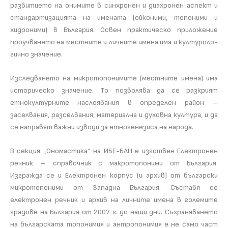
развитието на онимите в синхронен и диахронен аспект и
стандартизацията на имената (ойконими, топоними и
хидроними) в България. Освен прак­ти­чес­ко приложение
проучването на местните и личните имена има и културо­ло­
гич­но зна­че­ние.
Изследването на микротопонимите (местните имена) има
историческо значение. То позволява да се разкрият
етнокултурните наслоявания в определен район –
заселвания, разселвания, материална и духовна култура, и да
се направят важни изводи за етногенезиса на народа.
В секция „Ономастика“ на ИБЕ-БАН е изготвен Електронен
речник – справочник с макротопоними от България.
Изгражда се и Електронен корпус (и архив) от български
микро­то­по­ни­ми от Западна България. Съставя се
електронен речник и архив на личните имена в големите
градове на България от 2007 г. до наши дни. Съхраняването
на българската топонимия и антропонимия е не само част