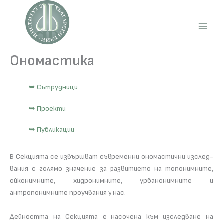
Skip
to
content
Main
Men
Ономастика
➥ Сътрудници
➥ Проекти
➥ Публикации
В Секцията се извършват съвременни оно­мас­тич­ни из­след­
вания с голямо значение за развитието на топонимните,
ойконимните, хидро­ним­ни­те, урбанонимните и
антропонимните проучвания у нас.
Дейността на Секцията е насочена към изследване на