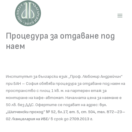
Skip
to
content
Main
Men
Процедура за отдаване под
наем
Институтът за български език „Проф. Любомир Андрейчин“
при БАН – София обявява процедура за отдаване под наем на
пространство с площ 1 кв. м. на партерен етаж за
монтиране на кафе-автомат. Началната цена за наемане е
50 лв. без ДДС. Офертите се подават на адрес:
бул.
„Шипченски проход“ № 52, бл.17, ет. 5, ст. 504, тел. 872–23–
02 /канцелария на ИБЕ/
в срок до
27.09.2013 г.