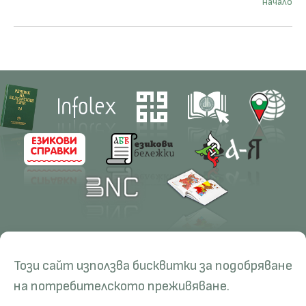
начало
Contacts
Research
Този сайт използва бисквитки за подобряване
Management
Projects
Education
Resources
на потребителското преживяване.
Administration
Periodicals