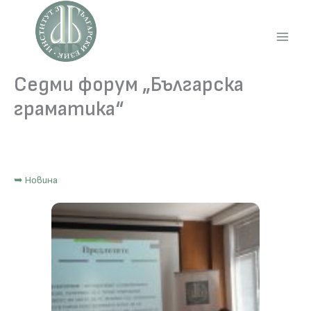
Skip
to
content
Main
Men
Седми форум „Българска
граматика“
➥ Новина