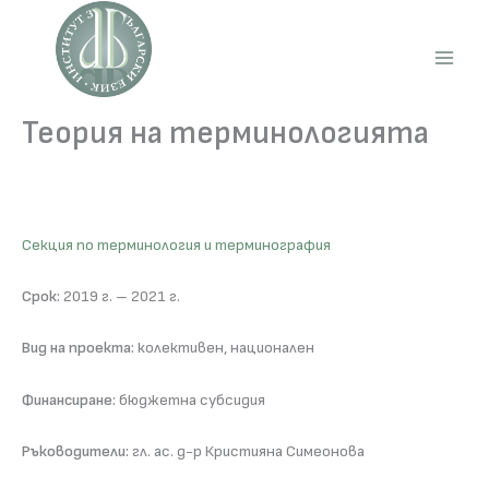
Skip
to
content
Main
Men
Теория на терминологията
Секция по терминология и терминография
Срок:
2019 г. – 2021 г.
Вид на проекта:
колективен, национален
Финансиране:
бюджетна субсидия
Ръководители:
гл. ас. д-р Кристияна Симеонова