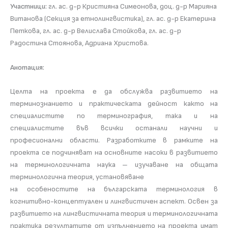
Участници:
гл. ас. д-р Кристияна Симеонова, доц. д-р Марияна
Витанова (Секция за етнолингвистика), гл. ас. д-р Екатерина
Петкова, гл. ас. д-р Велислава Стойкова, гл. ас. д-р
Радостина Стоянова, Адриана Христова.
Анотация:
Целта на проекта е да обслужва развитието на
терминознанието и практическата дейност както на
специалистите по терминография, така и на
специалистите във всички останали научни и
професионални области. Разработките в рамките на
проекта се подчиняват на основните насоки в развитието
на терминологичната наука – изучаване на общата
терминологична теория, установяване
на особеностите на българската терминология в
когнитивно-концептуален и лингвистичен аспект. Освен за
развитието на лингвистичната теория и терминологичната
практика резултатите от изпълнението на проекта имат