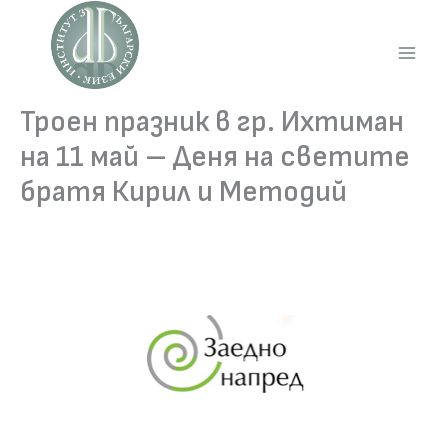
Skip
to
content
Main
Men
Троен празник в гр. Ихтиман
на 11 май – Деня на светите
братя Кирил и Методий