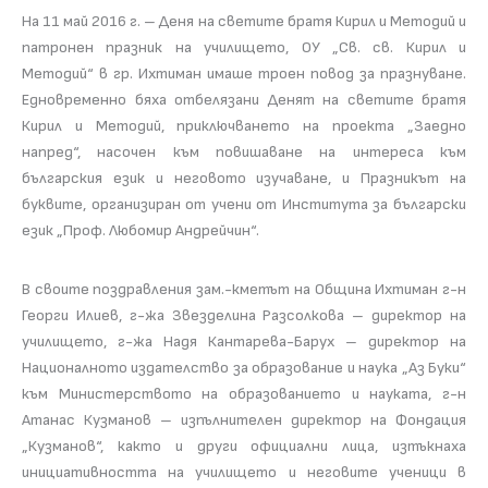
На 11 май 2016 г. – Деня на светите братя Кирил и Методий и
патронен празник на училището, ОУ „Св. св. Кирил и
Методий“ в гр. Ихтиман имаше троен повод за празнуване.
Едновременно бяха отбелязани Денят на светите братя
Кирил и Методий, приключването на проекта „Заедно
напред“, насочен към повишаване на интереса към
българския език и неговото изучаване, и Празникът на
буквите, организиран от учени от Института за български
език „Проф. Любомир Андрейчин“.
В своите поздравления зам.-кметът на Община Ихтиман г-н
Георги Илиев, г-жа Звезделина Разсолкова – директор на
училището, г-жа Надя Кантарева-Барух – директор на
Националното издателство за образование и наука „Аз Буки“
към Министерството на образованието и науката, г-н
Атанас Кузманов – изпълнителен директор на Фондация
„Кузманов“, както и други официални лица, изтъкнаха
инициативността на училището и неговите ученици в