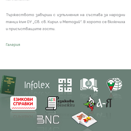
Тържеството завърши с изпълнения на състава за народни
танци към ОУ „Св. св. Кирил и Методий“. В хорото се включиха
и присъстващите гости.
Галерия