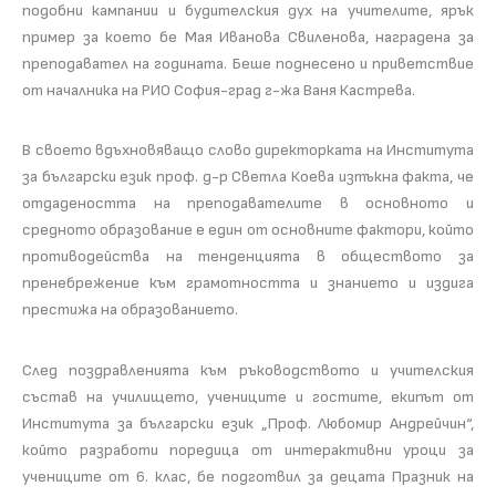
подобни кампании и будителския дух на учителите, ярък
пример за което бе Мая Иванова Свиленова, наградена за
преподавател на годината. Беше поднесено и приветствие
от началника на РИО София-град г-жа Ваня Кастрева.
В своето вдъхновяващо слово директорката на Института
за български език проф. д-р Светла Коева изтъкна факта, че
отдадеността на преподавателите в основното и
средното образование е един от основните фактори, който
противодейства на тенденцията в обществото за
пренебрежение към грамотността и знанието и издига
престижа на образованието.
След поздравленията към ръководството и учителския
състав на училището, учениците и гостите, екипът от
Института за български език „Проф. Любомир Андрейчин“,
който разработи поредица от интерактивни уроци за
учениците от 6. клас, бе подготвил за децата Празник на