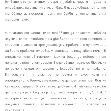
буквите със занимателни игри и забавни задачи – децата
отговаряха на гатанки и участваха в игрословица, при която
трябваше да подредят думи от буквите, отпечатани на
тениските им.
Учениците от шести клас трябваше да покажат какво са
научили, като отговорят на два въпроса от пет категории:
граматика, лексика, фразеологизми, правопис и пунктуация.
За всеки правилен отговор участниците получаваха печат в
специален езиков паспорт. Целта беше да съберат пет
печата за петте категории. В езиковите задачи се включиха
не само ученици от шестите класове, но и по-малките.
Ентусиазмът за участие не секна и след края на
определеното време, а неуспелите да преминат през всички
категории дори си взеха задачи за вкъщи. И тъй като не може
да има празник без подаръци, партньорите от „Аз Буки“
осигуриха на училището помагала и пособия, а децата
получиха тениски, грамоти и сувенири с логото на
кампанията.