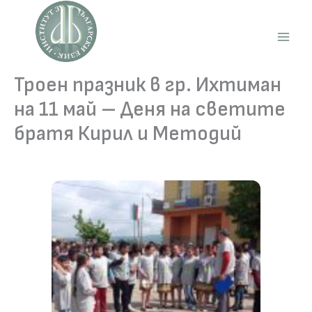
Skip
to
content
Main
Men
Троен празник в гр. Ихтиман
на 11 май – Деня на светите
братя Кирил и Методий