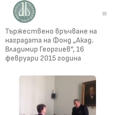
Skip
to
content
Main
Men
Тържествено връчване на
наградата на Фонд „Акад.
Владимир Георгиев”, 16
февруари 2015 година