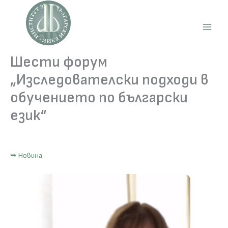
Skip
to
content
Main
Men
Шести форум
„Изследователски подходи в
обучението по български
език“
➥ Новина