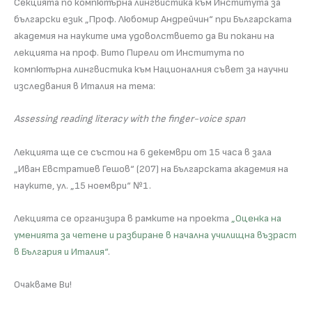
Секцията по компютърна лингвистика към Института за
български език „Проф. Любомир Андрейчин“ при Българската
академия на науките има удоволствието да Ви покани на
лекцията на проф. Вито Пирели от Института по
компютърна лингвистика към Националния съвет за научни
изследвания в Италия на тема:
Assessing reading literacy with the finger-voice span
Лекцията ще се състои на 6 декември от 15 часа в зала
„Иван Евстратиев Гешов“ (207) на Българската академия на
науките, ул. „15 ноември“ №1.
Лекцията се организира в рамките на проекта
„Оценка на
уменията за четене и разбиране в начална училищна възраст
в България и Италия“
.
Очакваме Ви!