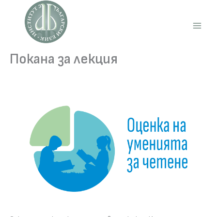
Skip
to
content
Main
Men
Покана за лекция