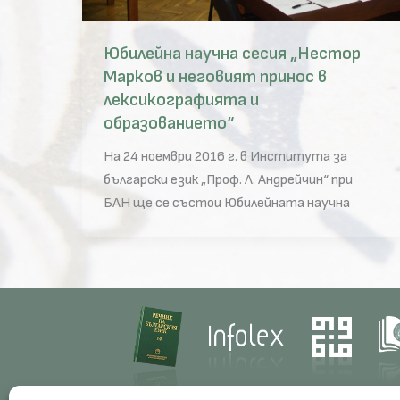
Юбилейна научна сесия „Нестор
Марков и неговият принос в
лексикографията и
образованието“
На 24 ноември 2016 г. в Института за
български език „Проф. Л. Андрейчин“ при
БАН ще се състои Юбилейната научна